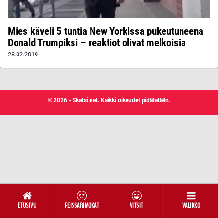
Mies käveli 5 tuntia New Yorkissa pukeutuneena
Donald Trumpiksi – reaktiot olivat melkoisia
28.02.2019
© 2026 - Sketsi.net. Kaikki oikeudet pidätetään.
ETUSIVU
FEISSARIMOKAT
VITSIT
VALIKKO