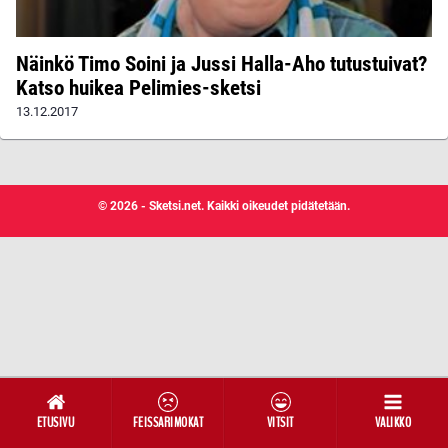
Näinkö Timo Soini ja Jussi Halla-Aho tutustuivat?
Katso huikea Pelimies-sketsi
13.12.2017
© 2026 - Sketsi.net. Kaikki oikeudet pidätetään.
ETUSIVU
FEISSARIMOKAT
VITSIT
VALIKKO