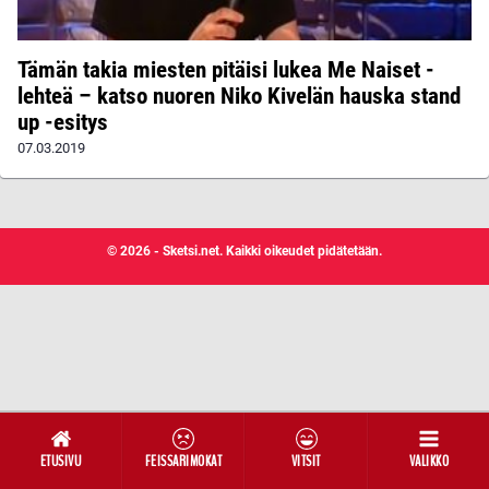
Tämän takia miesten pitäisi lukea Me Naiset -
lehteä – katso nuoren Niko Kivelän hauska stand
up -esitys
07.03.2019
© 2026 - Sketsi.net. Kaikki oikeudet pidätetään.
ETUSIVU
FEISSARIMOKAT
VITSIT
VALIKKO