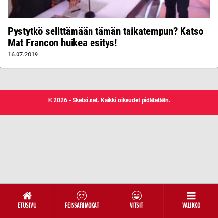
Pystytkö selittämään tämän taikatempun? Katso
Mat Francon huikea esitys!
16.07.2019
© 2026 - Sketsi.net. Kaikki oikeudet pidätetään.
ETUSIVU
FEISSARIMOKAT
VITSIT
VALIKKO