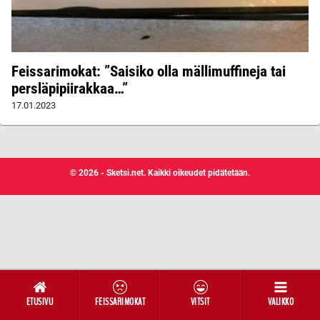
Feissarimokat: ”Saisiko olla mällimuffineja tai
persläpipiirakkaa…”
17.01.2023
© 2026 - Sketsi.net. Kaikki oikeudet pidätetään.
ETUSIVU
FEISSARIMOKAT
VITSIT
VALIKKO