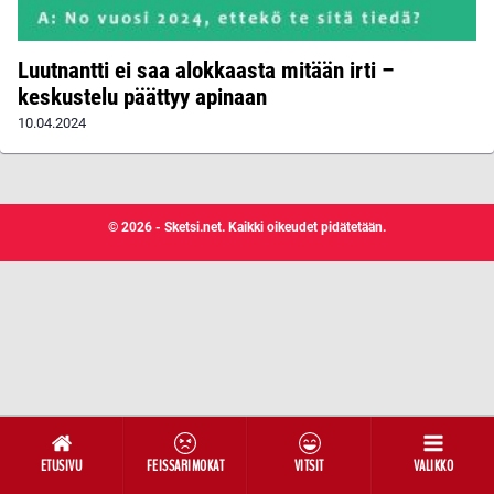
Luutnantti ei saa alokkaasta mitään irti –
keskustelu päättyy apinaan
10.04.2024
© 2026 - Sketsi.net. Kaikki oikeudet pidätetään.
ETUSIVU
FEISSARIMOKAT
VITSIT
VALIKKO