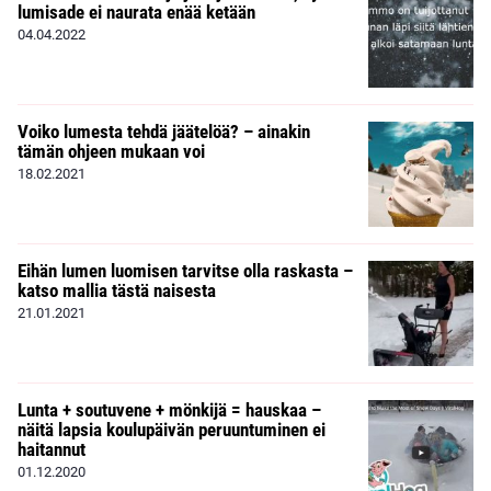
lumisade ei naurata enää ketään
04.04.2022
Voiko lumesta tehdä jäätelöä? – ainakin
tämän ohjeen mukaan voi
18.02.2021
Eihän lumen luomisen tarvitse olla raskasta –
katso mallia tästä naisesta
21.01.2021
Lunta + soutuvene + mönkijä = hauskaa –
näitä lapsia koulupäivän peruuntuminen ei
haitannut
01.12.2020