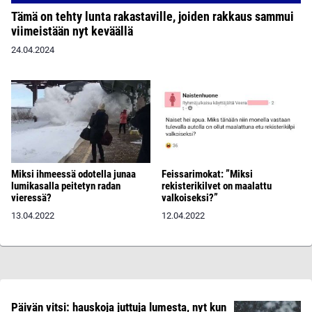
Tämä on tehty lunta rakastaville, joiden rakkaus sammui
viimeistään nyt keväällä
24.04.2024
Miksi ihmeessä odotella junaa
Feissarimokat: ”Miksi
lumikasalla peitetyn radan
rekisterikilvet on maalattu
vieressä?
valkoiseksi?”
13.04.2022
12.04.2022
Päivän vitsi: hauskoja juttuja lumesta, nyt kun