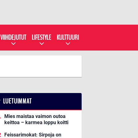
VIIHDEJUTUT
LIFESTYLE
KULTTUURI
LUETUIMMAT
Mies maistaa vaimon outoa
keittoa – karmea loppu koitti
Feissarimokat: Sirpoja on