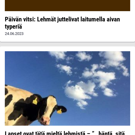
Päivän vitsi: Lehmät juttelivat laitumella aivan
typeriä
24.06.2023
Lapset ovat tätä mieltä lehmistä – ”…häntä, sitä