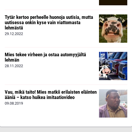
Tytär kertoo perheelle huonoja uutisia, mutta
uutisessa onkin kyse vain viattomasta
lehmästä
29.12.2022
Mies tekee virheen ja ostaa automyyjältä
lehmän
28.11.2022
Vau, mikä taito! Mies matkii erilaisten eläinten
ääniä – katso huikea imitaatiovideo
09.08.2019