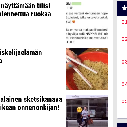
näyttämään tilisi
alennettua ruokaa
iskelijaelämän
o
malainen sketsikanava
oikean onnenonkijan!