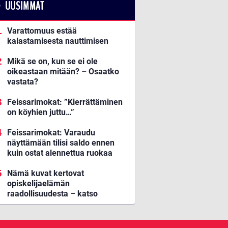
UUSIMMAT
Varattomuus estää
kalastamisesta nauttimisen
Mikä se on, kun se ei ole
oikeastaan mitään? – Osaatko
vastata?
Feissarimokat: ”Kierrättäminen
on köyhien juttu…”
Feissarimokat: Varaudu
näyttämään tilisi saldo ennen
kuin ostat alennettua ruokaa
Nämä kuvat kertovat
opiskelijaelämän
raadollisuudesta – katso