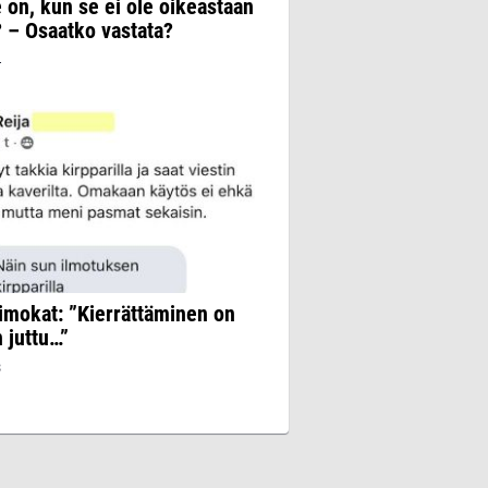
 on, kun se ei ole oikeastaan
 – Osaatko vastata?
4
imokat: ”Kierrättäminen on
 juttu…”
3