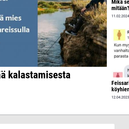
Mikä se
mitään?
11.02.202
ä kalastamisesta
Feissar
köyhien
12.04.202