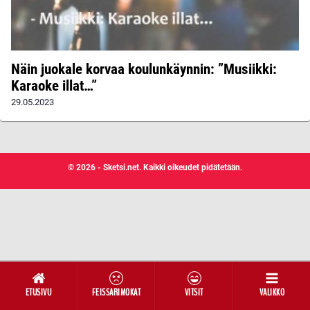
Näin juokale korvaa koulunkäynnin: ”Musiikki:
Karaoke illat…”
29.05.2023
© 2026 - Sketsi.net. Kaikki oikeudet pidätetään.
ETUSIVU
FEISSARIMOKAT
VITSIT
VALIKKO