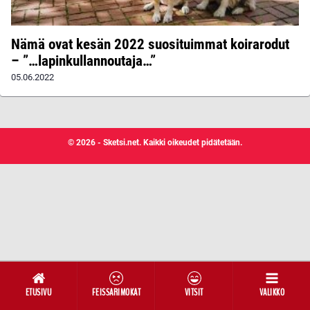
Nämä ovat kesän 2022 suosituimmat koirarodut
– ”…lapinkullannoutaja…”
05.06.2022
© 2026 - Sketsi.net. Kaikki oikeudet pidätetään.
ETUSIVU
FEISSARIMOKAT
VITSIT
VALIKKO