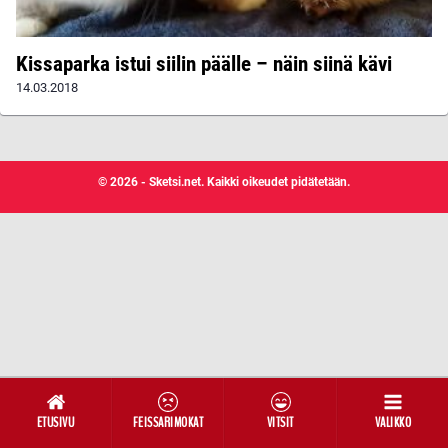
Kissaparka istui siilin päälle – näin siinä kävi
14.03.2018
© 2026 - Sketsi.net. Kaikki oikeudet pidätetään.
ETUSIVU
FEISSARIMOKAT
VITSIT
VALIKKO