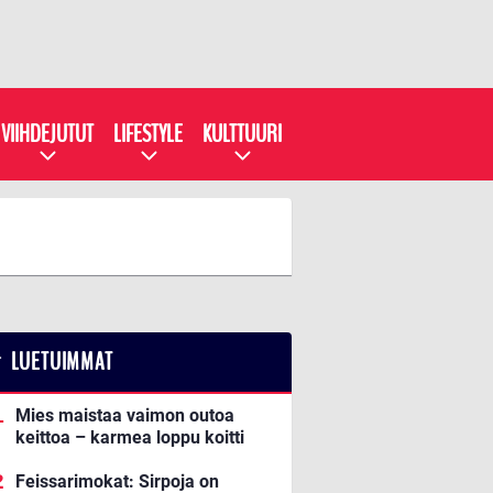
VIIHDEJUTUT
LIFESTYLE
KULTTUURI
LUETUIMMAT
Mies maistaa vaimon outoa
keittoa – karmea loppu koitti
Feissarimokat: Sirpoja on