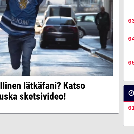
llinen lätkäfani? Katso
uska sketsivideo!