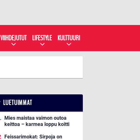
VIIHDEJUTUT
LIFESTYLE
KULTTUURI
LUETUIMMAT
Mies maistaa vaimon outoa
keittoa – karmea loppu koitti
Feissarimokat: Sirpoja on