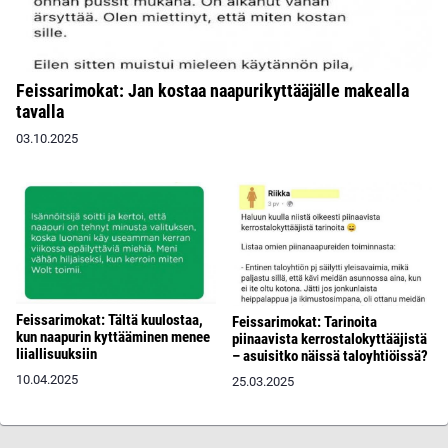
Feissarimokat: Jan kostaa naapurikyttääjälle makealla
tavalla
03.10.2025
Feissarimokat: Tältä kuulostaa,
Feissarimokat: Tarinoita
kun naapurin kyttääminen menee
piinaavista kerrostalokyttääjistä
liiallisuuksiin
– asuisitko näissä taloyhtiöissä?
10.04.2025
25.03.2025