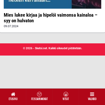
Mies lukee kirjaa ja hipelöi vaimonsa kainaloa –
syy on hulvaton
09.07.2024
© 2026 - Sketsi.net. Kaikki oikeudet pidätetään.
ETUSIVU
FEISSARIMOKAT
VITSIT
VALIKKO