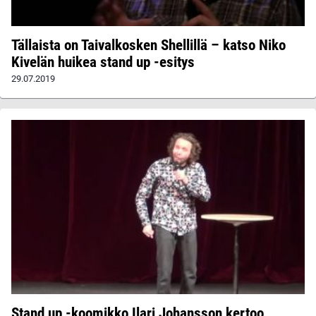
Tällaista on Taivalkosken Shellillä – katso Niko
Kivelän huikea stand up -esitys
29.07.2019
Stand up -koomikko Ilari Johansson kertoo,