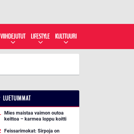
VIIHDEJUTUT
LIFESTYLE
KULTTUURI
LUETUIMMAT
Mies maistaa vaimon outoa
keittoa – karmea loppu koitti
Feissarimokat: Sirpoja on