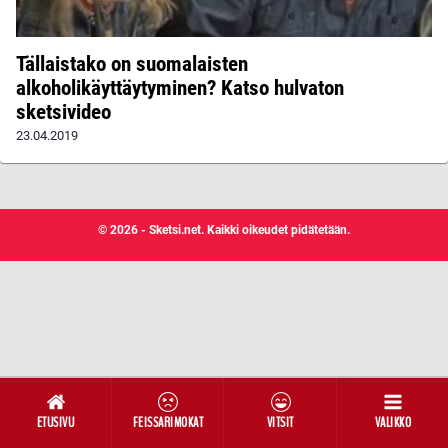
Tällaistako on suomalaisten
alkoholikäyttäytyminen? Katso hulvaton
sketsivideo
23.04.2019
© 2026 - Sketsi.net. Kaikki oikeudet pidätetään.
ETUSIVU
FEISSARIMOKAT
VITSIT
VALIKKO