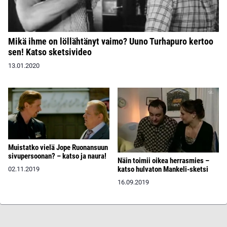
Mikä ihme on löllähtänyt vaimo? Uuno Turhapuro kertoo
sen! Katso sketsivideo
13.01.2020
Muistatko vielä Jope Ruonansuun
sivupersoonan? – katso ja naura!
Näin toimii oikea herrasmies –
katso hulvaton Mankeli-sketsi
02.11.2019
16.09.2019