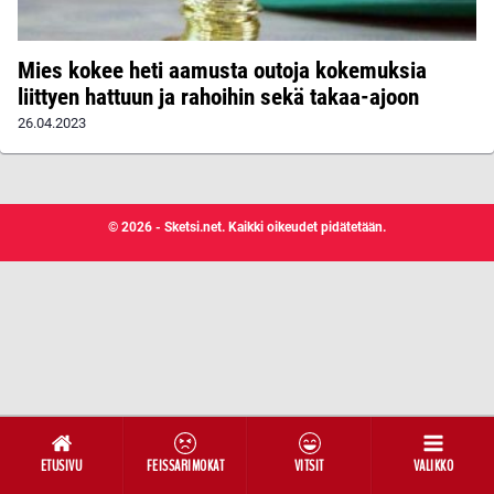
Mies kokee heti aamusta outoja kokemuksia
liittyen hattuun ja rahoihin sekä takaa-ajoon
26.04.2023
© 2026 - Sketsi.net. Kaikki oikeudet pidätetään.
ETUSIVU
FEISSARIMOKAT
VITSIT
VALIKKO