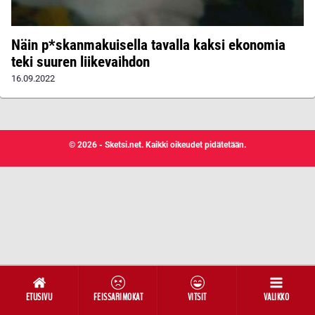
Näin p*skanmakuisella tavalla kaksi ekonomia
teki suuren liikevaihdon
16.09.2022
© 2026 - Sketsi.net. Kaikki oikeudet pidätetään.
ETUSIVU
FEISSARIMOKAT
VITSIT
VALIKKO