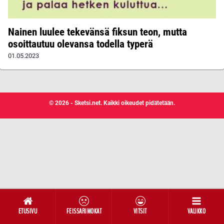
Nainen luulee tekevänsä fiksun teon, mutta
osoittautuu olevansa todella typerä
01.05.2023
© 2026 - Sketsi.net. Kaikki oikeudet pidätetään.
ETUSIVU
FEISSARIMOKAT
VITSIT
VALIKKO