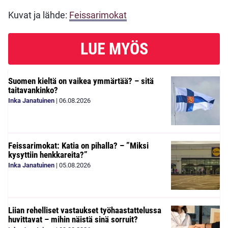
Kuvat ja lähde:
Feissarimokat
LUE MYÖS
Suomen kieltä on vaikea ymmärtää? – sitä
taitavankinko?
Inka Janatuinen
|
06.08.2026
Feissarimokat: Katia on pihalla? – ”Miksi
kysyttiin henkkareita?”
Inka Janatuinen
|
05.08.2026
Liian rehelliset vastaukset työhaastattelussa
huvittavat – mihin näistä sinä sorruit?