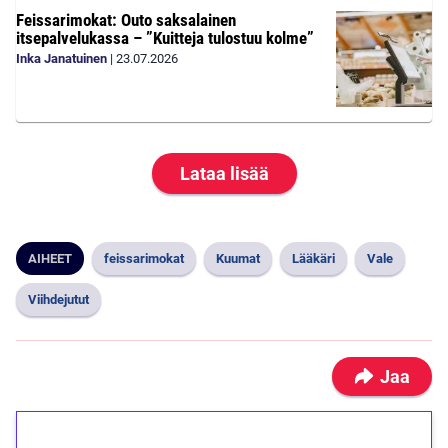
Feissarimokat: Outo saksalainen
itsepalvelukassa – ”Kuitteja tulostuu kolme”
Inka Janatuinen
|
23.07.2026
Lataa lisää
AIHEET
feissarimokat
Kuumat
Lääkäri
Vale
Viihdejutut
Jaa