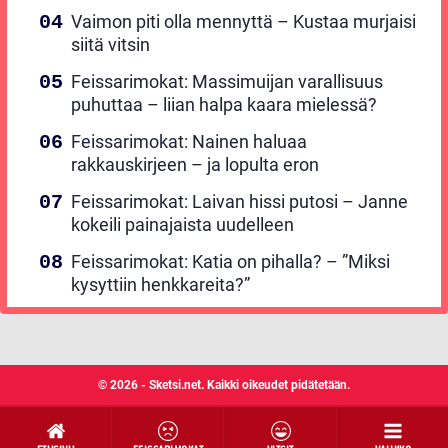
Vaimon piti olla mennyttä – Kustaa murjaisi
siitä vitsin
Feissarimokat: Massimuijan varallisuus
puhuttaa – liian halpa kaara mielessä?
Feissarimokat: Nainen haluaa
rakkauskirjeen – ja lopulta eron
Feissarimokat: Laivan hissi putosi – Janne
kokeili painajaista uudelleen
Feissarimokat: Katia on pihalla? – ”Miksi
kysyttiin henkkareita?”
© 2026 - Sketsi.net. Kaikki oikeudet pidätetään.