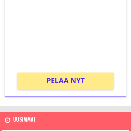
1€ = 10€ arvosta
ilmaiskierroksia ilman
kierrätystä!
Talleta 1€
Saat heti 50 ilmaiskierrosta Tuohi 1000 -
peliin (arvo 0,20€ per kierros)!
Ei kierrätysvaatimusta!
PELAA NYT
UUSIMMAT