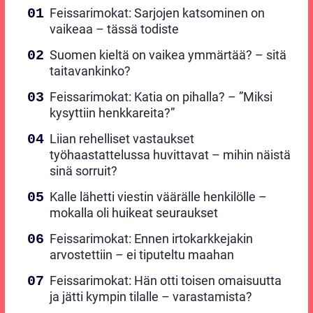
Feissarimokat: Sarjojen katsominen on
vaikeaa – tässä todiste
Suomen kieltä on vaikea ymmärtää? – sitä
taitavankinko?
Feissarimokat: Katia on pihalla? – ”Miksi
kysyttiin henkkareita?”
Liian rehelliset vastaukset
työhaastattelussa huvittavat – mihin näistä
sinä sorruit?
Kalle lähetti viestin väärälle henkilölle –
mokalla oli huikeat seuraukset
Feissarimokat: Ennen irtokarkkejakin
arvostettiin – ei tiputeltu maahan
Feissarimokat: Hän otti toisen omaisuutta
ja jätti kympin tilalle – varastamista?