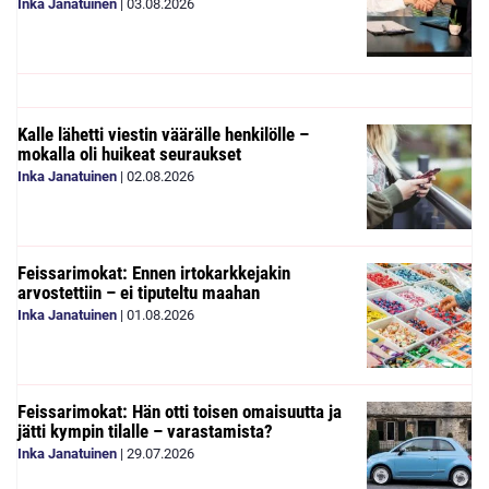
Inka Janatuinen
|
03.08.2026
Kalle lähetti viestin väärälle henkilölle –
mokalla oli huikeat seuraukset
Inka Janatuinen
|
02.08.2026
Feissarimokat: Ennen irtokarkkejakin
arvostettiin – ei tiputeltu maahan
Inka Janatuinen
|
01.08.2026
Feissarimokat: Hän otti toisen omaisuutta ja
jätti kympin tilalle – varastamista?
Inka Janatuinen
|
29.07.2026