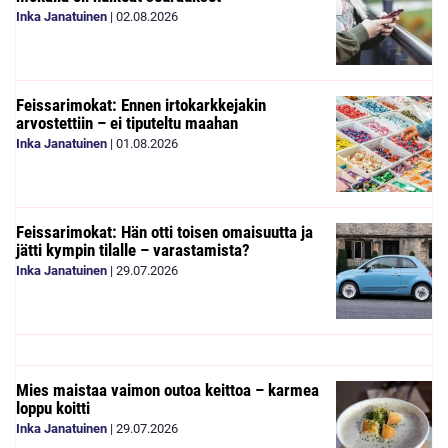
Inka Janatuinen
|
02.08.2026
Feissarimokat: Ennen irtokarkkejakin
arvostettiin – ei tiputeltu maahan
Inka Janatuinen
|
01.08.2026
Feissarimokat: Hän otti toisen omaisuutta ja
jätti kympin tilalle – varastamista?
Inka Janatuinen
|
29.07.2026
Mies maistaa vaimon outoa keittoa – karmea
loppu koitti
Inka Janatuinen
|
29.07.2026