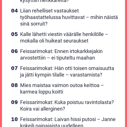
kysyttiin henkkareita?”
Liian rehelliset vastaukset
työhaastattelussa huvittavat – mihin näistä
sinä sorruit?
Kalle lähetti viestin väärälle henkilölle –
mokalla oli huikeat seuraukset
Feissarimokat: Ennen irtokarkkejakin
arvostettiin – ei tiputeltu maahan
Feissarimokat: Hän otti toisen omaisuutta
ja jätti kympin tilalle – varastamista?
Mies maistaa vaimon outoa keittoa –
karmea loppu koitti
Feissarimokat: Kuka poistuu ravintolasta?
Koira vai allerginen?
Feissarimokat: Laivan hissi putosi – Janne
kokeili painajaista uudelleen