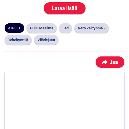
Lataa lisää
AIHEET
Hullu Maailma
Led
Nero vai tyhmä ?
Tekokynttilä
Viihdejutut
Jaa
1€ = 10€ arvosta
ilmaiskierroksia ilman
kierrätystä!
Talleta 1€
Saat heti 50 ilmaiskierrosta Tuohi 1000 -