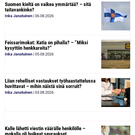
Suomen kieltä on vaikea ymmärtää? – sitä
taitavankinko?
Inka Janatuinen
|
06.08.2026
Feissarimokat: Katia on pihalla? – ”Miksi
kysyttiin henkkareita?”
Inka Janatuinen
|
05.08.2026
Liian rehelliset vastaukset työhaastattelussa
huvittavat – mihin näistä sinä sorruit?
Inka Janatuinen
|
03.08.2026
Kalle lähetti viestin väärälle henkilölle –
mokalla oli huikeat seuraukset