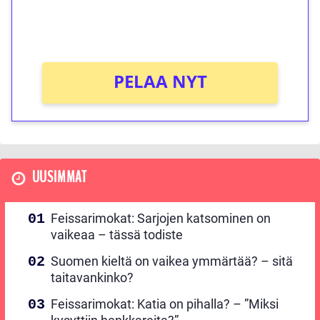
peliin (arvo 0,20€ per kierros)!
Ei kierrätysvaatimusta!
PELAA NYT
UUSIMMAT
Feissarimokat: Sarjojen katsominen on
vaikeaa – tässä todiste
Suomen kieltä on vaikea ymmärtää? – sitä
taitavankinko?
Feissarimokat: Katia on pihalla? – ”Miksi