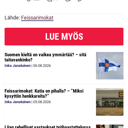
Lähde:
Feissarimokat
LUE MYÖS
Suomen kieltä on vaikea ymmärtää? – sitä
taitavankinko?
Inka Janatuinen
|
06.08.2026
Feissarimokat: Katia on pihalla? – ”Miksi
kysyttiin henkkareita?”
Inka Janatuinen
|
05.08.2026
Liian rehelliset vastaukset työhaastattelussa