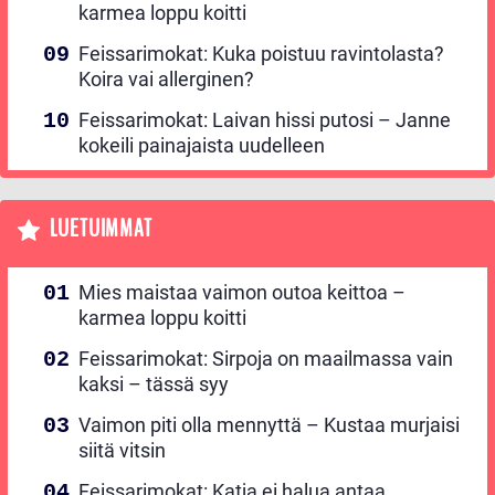
karmea loppu koitti
Feissarimokat: Kuka poistuu ravintolasta?
Koira vai allerginen?
Feissarimokat: Laivan hissi putosi – Janne
kokeili painajaista uudelleen
LUETUIMMAT
Mies maistaa vaimon outoa keittoa –
karmea loppu koitti
Feissarimokat: Sirpoja on maailmassa vain
kaksi – tässä syy
Vaimon piti olla mennyttä – Kustaa murjaisi
siitä vitsin
Feissarimokat: Katja ei halua antaa