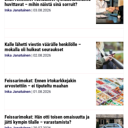
huvittavat – mihin näistä sinä sorruit?
Inka Janatuinen
|
03.08.2026
Kalle lähetti viestin väärälle henkilölle –
mokalla oli huikeat seuraukset
Inka Janatuinen
|
02.08.2026
Feissarimokat: Ennen irtokarkkejakin
arvostettiin – ei tiputeltu maahan
Inka Janatuinen
|
01.08.2026
Feissarimokat: Hän otti toisen omaisuutta ja
jätti kympin tilalle – varastamista?
Inka Janatuinen
|
29.07.2026