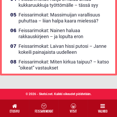
kukkaruukkuja työttömälle – tässä syy
Feissarimokat: Massimuijan varallisuus
puhuttaa – liian halpa kaara mielessä?
Feissarimokat: Nainen haluaa
rakkauskirjeen – ja lopulta eron
Feissarimokat: Laivan hissi putosi – Janne
kokeili painajaista uudelleen
Feissarimokat: Miten kirkua taipuu? – katso
”oikeat” vastaukset
© 2026 - Sketsi.net. Kaikki oikeudet pidätetään.
ETUSIVU
FEISSARIMOKAT
VITSIT
VALIKKO