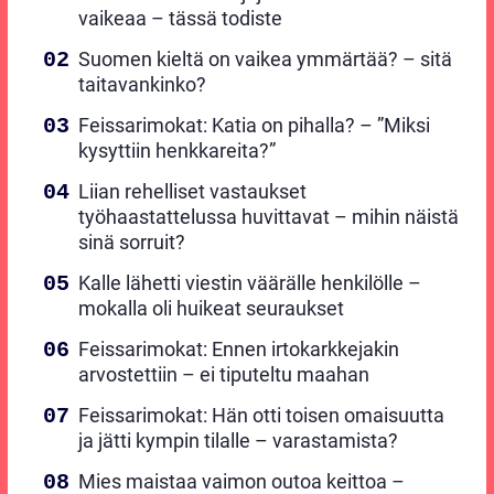
vaikeaa – tässä todiste
Suomen kieltä on vaikea ymmärtää? – sitä
taitavankinko?
Feissarimokat: Katia on pihalla? – ”Miksi
kysyttiin henkkareita?”
Liian rehelliset vastaukset
työhaastattelussa huvittavat – mihin näistä
sinä sorruit?
Kalle lähetti viestin väärälle henkilölle –
mokalla oli huikeat seuraukset
Feissarimokat: Ennen irtokarkkejakin
arvostettiin – ei tiputeltu maahan
Feissarimokat: Hän otti toisen omaisuutta
ja jätti kympin tilalle – varastamista?
Mies maistaa vaimon outoa keittoa –