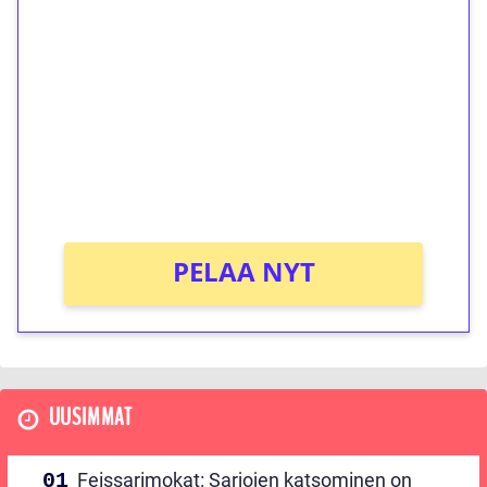
ilmaiskierroksia ilman
kierrätystä!
Talleta 1€
Saat heti 50 ilmaiskierrosta Tuohi 1000 -
peliin (arvo 0,20€ per kierros)!
Ei kierrätysvaatimusta!
PELAA NYT
UUSIMMAT
Feissarimokat: Sarjojen katsominen on