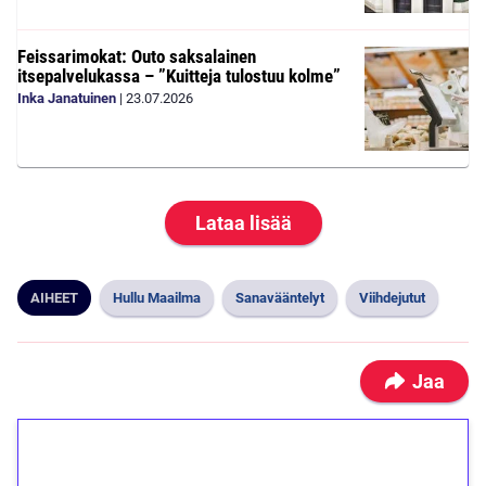
Feissarimokat: Outo saksalainen
itsepalvelukassa – ”Kuitteja tulostuu kolme”
Inka Janatuinen
|
23.07.2026
Lataa lisää
AIHEET
Hullu Maailma
Sanavääntelyt
Viihdejutut
Jaa
1€ = 10€ arvosta