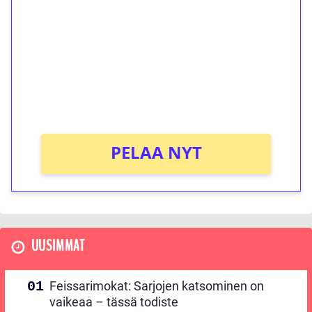
kierrätystä!
Talleta 1€
Saat heti 50 ilmaiskierrosta Tuohi 1000 -
peliin (arvo 0,20€ per kierros)!
Ei kierrätysvaatimusta!
PELAA NYT
UUSIMMAT
Feissarimokat: Sarjojen katsominen on
vaikeaa – tässä todiste