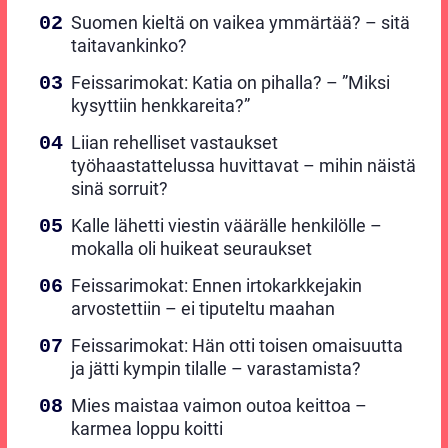
Suomen kieltä on vaikea ymmärtää? – sitä
taitavankinko?
Feissarimokat: Katia on pihalla? – ”Miksi
kysyttiin henkkareita?”
Liian rehelliset vastaukset
työhaastattelussa huvittavat – mihin näistä
sinä sorruit?
Kalle lähetti viestin väärälle henkilölle –
mokalla oli huikeat seuraukset
Feissarimokat: Ennen irtokarkkejakin
arvostettiin – ei tiputeltu maahan
Feissarimokat: Hän otti toisen omaisuutta
ja jätti kympin tilalle – varastamista?
Mies maistaa vaimon outoa keittoa –
karmea loppu koitti