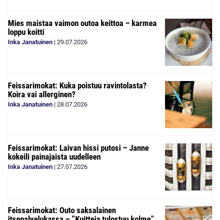
Mies maistaa vaimon outoa keittoa – karmea
loppu koitti
Inka Janatuinen
|
29.07.2026
Feissarimokat: Kuka poistuu ravintolasta?
Koira vai allerginen?
Inka Janatuinen
|
28.07.2026
Feissarimokat: Laivan hissi putosi – Janne
kokeili painajaista uudelleen
Inka Janatuinen
|
27.07.2026
Feissarimokat: Outo saksalainen
itsepalvelukassa – ”Kuitteja tulostuu kolme”