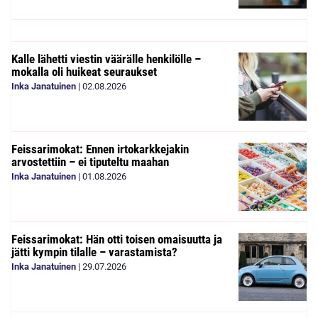
Kalle lähetti viestin väärälle henkilölle –
mokalla oli huikeat seuraukset
Inka Janatuinen
|
02.08.2026
Feissarimokat: Ennen irtokarkkejakin
arvostettiin – ei tiputeltu maahan
Inka Janatuinen
|
01.08.2026
Feissarimokat: Hän otti toisen omaisuutta ja
jätti kympin tilalle – varastamista?
Inka Janatuinen
|
29.07.2026