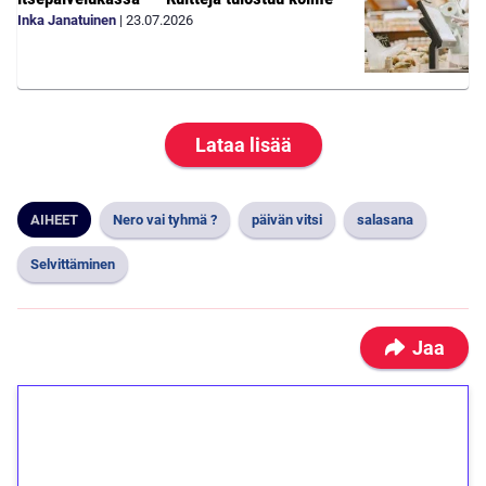
Inka Janatuinen
|
23.07.2026
Lataa lisää
AIHEET
Nero vai tyhmä ?
päivän vitsi
salasana
Selvittäminen
Jaa
1€ = 10€ arvosta
ilmaiskierroksia ilman