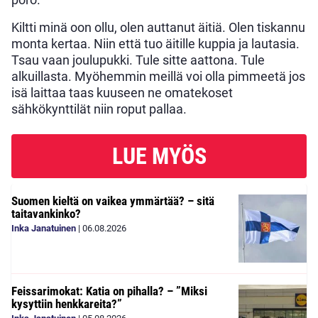
Kiltti minä oon ollu, olen auttanut äitiä. Olen tiskannu
monta kertaa. Niin että tuo äitille kuppia ja lautasia.
Tsau vaan joulupukki. Tule sitte aattona. Tule
alkuillasta. Myöhemmin meillä voi olla pimmeetä jos
isä laittaa taas kuuseen ne omatekoset
sähkökynttilät niin roput pallaa.
LUE MYÖS
Suomen kieltä on vaikea ymmärtää? – sitä
taitavankinko?
Inka Janatuinen
|
06.08.2026
Feissarimokat: Katia on pihalla? – ”Miksi
kysyttiin henkkareita?”