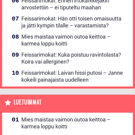
Feissarimokat: Ennen irtokarkkejakin
arvostettiin – ei tiputeltu maahan
Feissarimokat: Hän otti toisen omaisuutta
ja jätti kympin tilalle – varastamista?
Mies maistaa vaimon outoa keittoa –
karmea loppu koitti
Feissarimokat: Kuka poistuu ravintolasta?
Koira vai allerginen?
Feissarimokat: Laivan hissi putosi – Janne
kokeili painajaista uudelleen
LUETUIMMAT
Mies maistaa vaimon outoa keittoa –
karmea loppu koitti