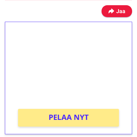
Jaa
1€ = 10€ arvosta
ilmaiskierroksia ilman
kierrätystä!
Talleta 1€
Saat heti 50 ilmaiskierrosta Tuohi 1000 -
peliin (arvo 0,20€ per kierros)!
Ei kierrätysvaatimusta!
PELAA NYT