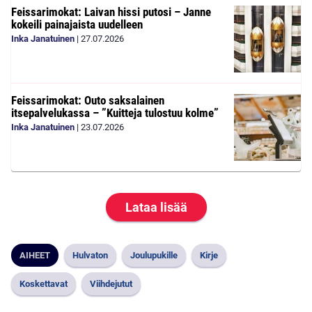
Feissarimokat: Laivan hissi putosi – Janne
kokeili painajaista uudelleen
Inka Janatuinen
|
27.07.2026
Feissarimokat: Outo saksalainen
itsepalvelukassa – ”Kuitteja tulostuu kolme”
Inka Janatuinen
|
23.07.2026
Lataa lisää
AIHEET
Hulvaton
Joulupukille
Kirje
Koskettavat
Viihdejutut