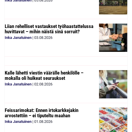
Inka Janatuinen
|
05.08.2026
Liian rehelliset vastaukset työhaastattelussa
huvittavat – mihin näistä sinä sorruit?
Inka Janatuinen
|
03.08.2026
Kalle lähetti viestin väärälle henkilölle –
mokalla oli huikeat seuraukset
Inka Janatuinen
|
02.08.2026
Feissarimokat: Ennen irtokarkkejakin
arvostettiin – ei tiputeltu maahan
Inka Janatuinen
|
01.08.2026