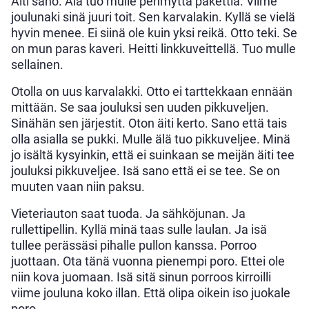
Äiti sano. Älä tuo mulle pehmyttä pakettia. Viime
joulunaki sinä juuri toit. Sen karvalakin. Kyllä se vielä
hyvin menee. Ei siinä ole kuin yksi reikä. Otto teki. Se
on mun paras kaveri. Heitti linkkuveittellä. Tuo mulle
sellainen.
Otolla on uus karvalakki. Otto ei tarttekkaan ennään
mittään. Se saa jouluksi sen uuden pikkuveljen.
Sinähän sen järjestit. Oton äiti kerto. Sano että tais
olla asialla se pukki. Mulle älä tuo pikkuveljee. Minä
jo isältä kysyinkin, että ei suinkaan se meijän äiti tee
jouluksi pikkuveljee. Isä sano että ei se tee. Se on
muuten vaan niin paksu.
Vieteriauton saat tuoda. Ja sähköjunan. Ja
rullettipellin. Kyllä minä taas sulle laulan. Ja isä
tullee perässäsi pihalle pullon kanssa. Porroo
juottaan. Ota tänä vuonna pienempi poro. Ettei ole
niin kova juomaan. Isä sitä sinun porroos kirroilli
viime jouluna koko illan. Että olipa oikein iso juokale
poro.