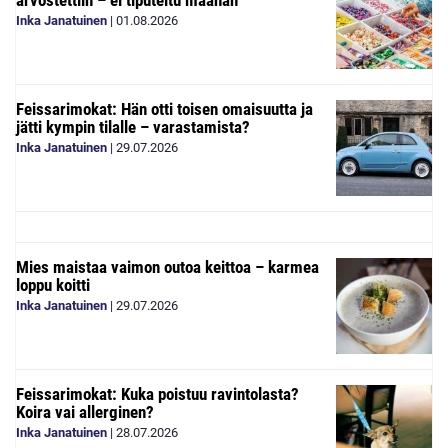
Inka Janatuinen
|
01.08.2026
Feissarimokat: Hän otti toisen omaisuutta ja
jätti kympin tilalle – varastamista?
Inka Janatuinen
|
29.07.2026
Mies maistaa vaimon outoa keittoa – karmea
loppu koitti
Inka Janatuinen
|
29.07.2026
Feissarimokat: Kuka poistuu ravintolasta?
Koira vai allerginen?
Inka Janatuinen
|
28.07.2026