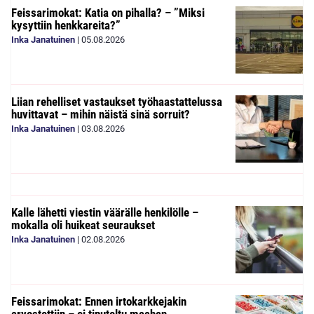
Feissarimokat: Katia on pihalla? – ”Miksi
kysyttiin henkkareita?”
Inka Janatuinen
|
05.08.2026
Liian rehelliset vastaukset työhaastattelussa
huvittavat – mihin näistä sinä sorruit?
Inka Janatuinen
|
03.08.2026
Kalle lähetti viestin väärälle henkilölle –
mokalla oli huikeat seuraukset
Inka Janatuinen
|
02.08.2026
Feissarimokat: Ennen irtokarkkejakin
arvostettiin – ei tiputeltu maahan