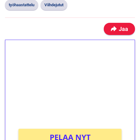
työhaastattelu
Viihdejutut
Jaa
1€ = 10€ arvosta
ilmaiskierroksia ilman
kierrätystä!
Talleta 1€
Saat heti 50 ilmaiskierrosta Tuohi 1000 -
peliin (arvo 0,20€ per kierros)!
Ei kierrätysvaatimusta!
PELAA NYT