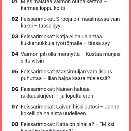
Mies maistaa vaimon outoa keittoa –
karmea loppu koitti
Feissarimokat: Sirpoja on maailmassa vain
kaksi – tässä syy
Feissarimokat: Katja ei halua antaa
kukkaruukkuja työttömälle – tässä syy
Vaimon piti olla mennyttä – Kustaa murjaisi
siitä vitsin
Feissarimokat: Massimuijan varallisuus
puhuttaa – liian halpa kaara mielessä?
Feissarimokat: Nainen haluaa
rakkauskirjeen – ja lopulta eron
Feissarimokat: Laivan hissi putosi – Janne
kokeili painajaista uudelleen
Feissarimokat: Katia on pihalla? – ”Miksi
kysyttiin henkkareita?”