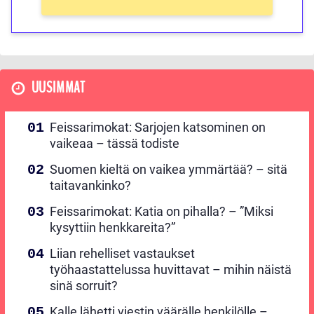
UUSIMMAT
Feissarimokat: Sarjojen katsominen on
vaikeaa – tässä todiste
Suomen kieltä on vaikea ymmärtää? – sitä
taitavankinko?
Feissarimokat: Katia on pihalla? – ”Miksi
kysyttiin henkkareita?”
Liian rehelliset vastaukset
työhaastattelussa huvittavat – mihin näistä
sinä sorruit?
Kalle lähetti viestin väärälle henkilölle –