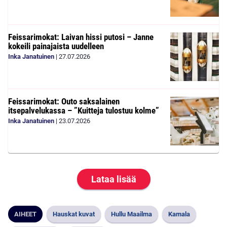
Feissarimokat: Laivan hissi putosi – Janne
kokeili painajaista uudelleen
Inka Janatuinen
|
27.07.2026
Feissarimokat: Outo saksalainen
itsepalvelukassa – ”Kuitteja tulostuu kolme”
Inka Janatuinen
|
23.07.2026
Lataa lisää
AIHEET
Hauskat kuvat
Hullu Maailma
Kamala