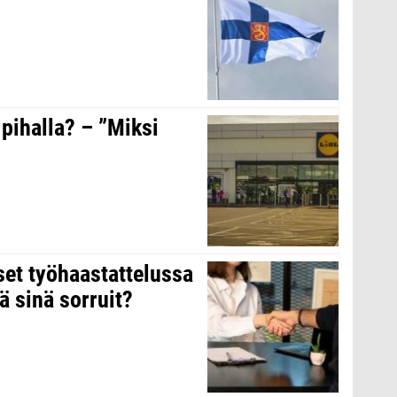
 pihalla? – ”Miksi
kset työhaastattelussa
ä sinä sorruit?