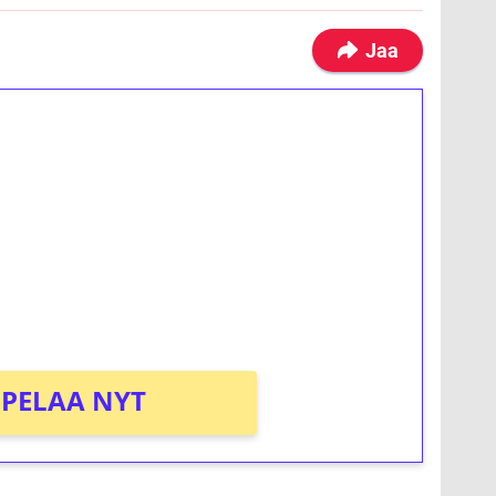
Jaa
ilmaiskierroksia ilman
osta Tuohi 1000 -peliin (arvo 0,20€ per
PELAA NYT