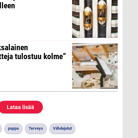
lleen
ksalainen
tteja tulostuu kolme”
Lataa lisää
pappa
Terveys
Viihdejutut