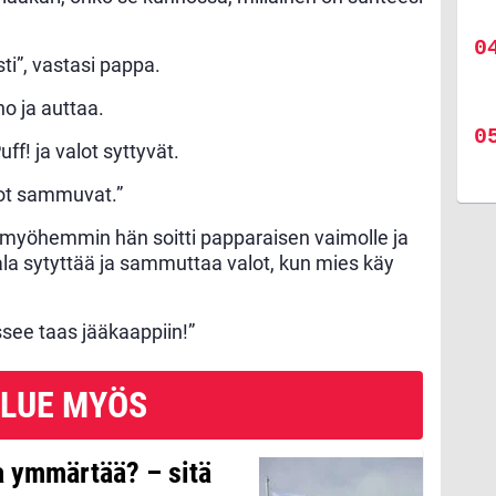
i”, vastasi pappa.
no ja auttaa.
f! ja valot syttyvät.
alot sammuvat.”
a myöhemmin hän soitti papparaisen vaimolle ja
mala sytyttää ja sammuttaa valot, kun mies käy
ssee taas jääkaappiin!”
LUE MYÖS
a ymmärtää? – sitä