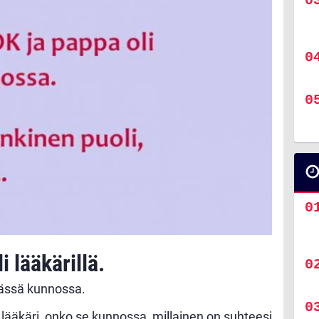
 lääkärillä.
yvässä kunnossa.
 lääkäri, onko se kunnossa, millainen on suhteesi