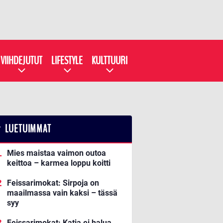
VIIHDEJUTUT
LIFESTYLE
KULTTUURI
LUETUIMMAT
Mies maistaa vaimon outoa
keittoa – karmea loppu koitti
Feissarimokat: Sirpoja on
maailmassa vain kaksi – tässä
syy
Feissarimokat: Katja ei halua