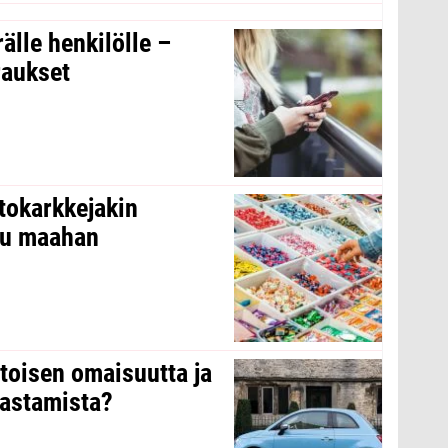
rälle henkilölle –
raukset
tokarkkejakin
ltu maahan
 toisen omaisuutta ja
arastamista?