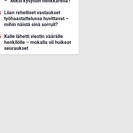
– ”Miksi kysyttiin henkkareita?”
Liian rehelliset vastaukset
työhaastattelussa huvittavat –
mihin näistä sinä sorruit?
Kalle lähetti viestin väärälle
henkilölle – mokalla oli huikeat
seuraukset