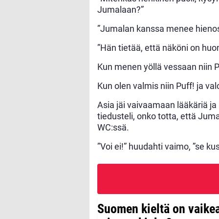
Jumalaan?”
”Jumalan kanssa menee hienost
”Hän tietää, että näköni on huo
Kun menen yöllä vessaan niin Puf
Kun olen valmis niin Puff! ja v
Asia jäi vaivaamaan lääkäriä j
tiedusteli, onko totta, että Ju
WC:ssä.
”Voi ei!” huudahti vaimo, ”se ku
Suomen kieltä on vaike