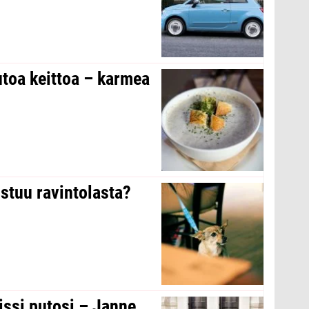
toa keittoa – karmea
stuu ravintolasta?
issi putosi – Janne