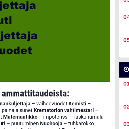
n ammattitaudeista:
nankuljettaja
– vaihdevuodet
Kemisti
–
 painajaisunet
Krematorion vahtimestari
–
at
Matemaatikko
– impotenssi – laskuhumala
uri
– puutuminen
Nuohooja
– tuhkarokko