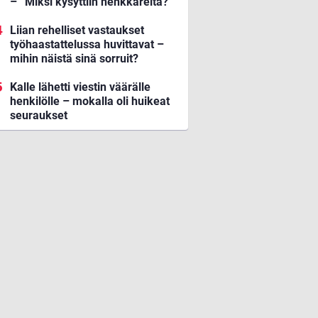
– ”Miksi kysyttiin henkkareita?”
Liian rehelliset vastaukset
työhaastattelussa huvittavat –
mihin näistä sinä sorruit?
Kalle lähetti viestin väärälle
henkilölle – mokalla oli huikeat
seuraukset