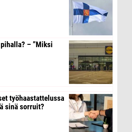
 pihalla? – ”Miksi
kset työhaastattelussa
ä sinä sorruit?