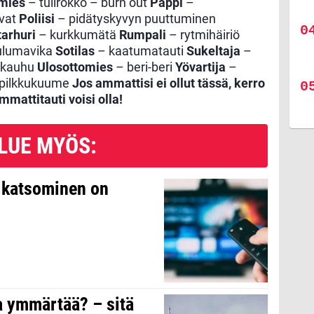
mies
– tulirokko – burn out
Pappi
–
ivat
Poliisi
– pidätyskyvyn puuttuminen
arhuri
– kurkkumätä
Rumpali
– rytmihäiriö
ulumavika
Sotilas
– kaatumatauti
Sukeltaja
–
ikauhu
Ulosottomies
– beri-beri
Yövartija
–
pilkkukuume
Jos ammattisi ei ollut tässä, kerro
mattitauti voisi olla!
LUE MYÖS:
n katsominen on
a ymmärtää? – sitä