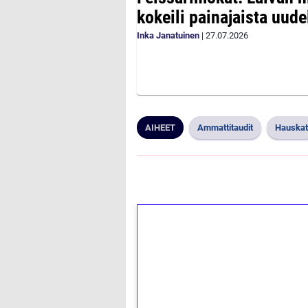
kokeili painajaista uude
Inka Janatuinen
|
27.07.2026
AIHEET
Ammattitaudit
Hauskat
1€ = 10€ arvosta 
kierrätystä!
Talleta 1€