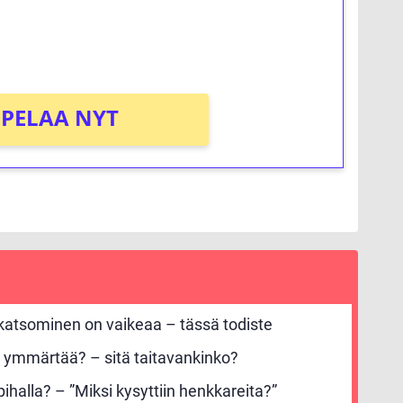
osta Tuohi 1000 -peliin (arvo 0,20€ per
PELAA NYT
 katsominen on vaikeaa – tässä todiste
 ymmärtää? – sitä taitavankinko?
ihalla? – ”Miksi kysyttiin henkkareita?”