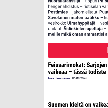
Nuorallatanssija
– tippuri
Palo
hengenahdistus – ristiselän va
Postimies
– jakomielitauti
Puut
Savolainen matemaatikko
– k
vesirokko
Uimahyppääjä
– ves
unitauti
Äidinkielen opettaja
– 
meille mikä oman ammattisi am
Feissarimokat: Sarjoje
vaikeaa – tässä todiste
Inka Janatuinen
|
06.08.2026
Suomen kieltä on vaike