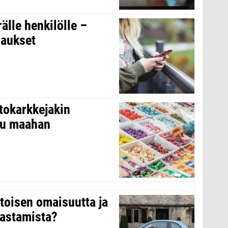
rälle henkilölle –
raukset
tokarkkejakin
ltu maahan
 toisen omaisuutta ja
arastamista?