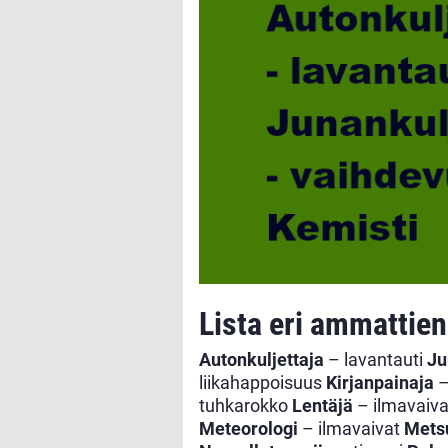
Lista eri ammattie
Autonkuljettaja
– lavantauti
Ju
liikahappoisuus
Kirjanpainaja
–
tuhkarokko
Lentäjä
– ilmavaiv
Meteorologi
– ilmavaivat
Mets