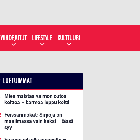
VIIHDEJUTUT
LIFESTYLE
KULTTUURI
LUETUIMMAT
Mies maistaa vaimon outoa
keittoa – karmea loppu koitti
Feissarimokat: Sirpoja on
maailmassa vain kaksi – tässä
syy
Vaimon piti olla mennyttä –