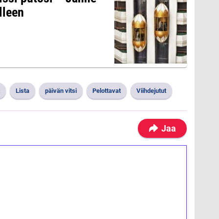
lleen
Lista
päivän vitsi
Pelottavat
Viihdejutut
Jaa
ilmaiskierroksia ilman