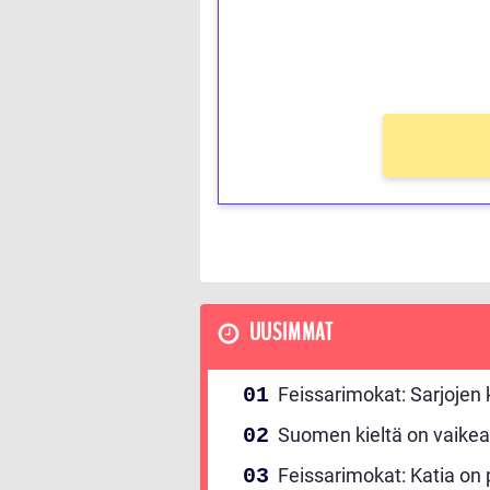
Saat heti 50 ilmaiskierr
kierros)!
Ei kierrätysvaatimusta!
UUSIMMAT
Feissarimokat: Sarjojen
Suomen kieltä on vaikea
Feissarimokat: Katia on p