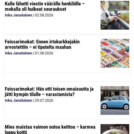
Kalle lähetti viestin väärälle henkilölle –
mokalla oli huikeat seuraukset
Inka Janatuinen
|
02.08.2026
Feissarimokat: Ennen irtokarkkejakin
arvostettiin – ei tiputeltu maahan
Inka Janatuinen
|
01.08.2026
Feissarimokat: Hän otti toisen omaisuutta ja
jätti kympin tilalle – varastamista?
Inka Janatuinen
|
29.07.2026
Mies maistaa vaimon outoa keittoa – karmea
loppu koitti