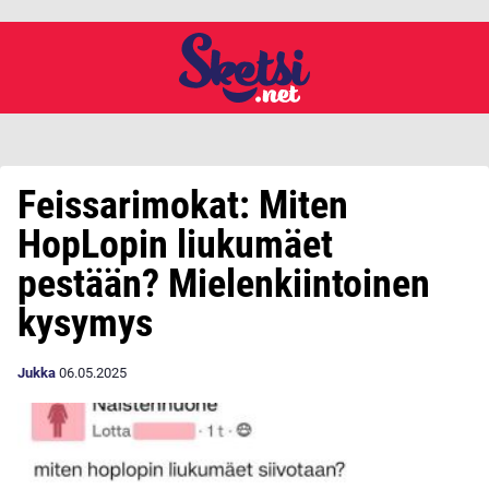
Feissarimokat: Miten
HopLopin liukumäet
pestään? Mielenkiintoinen
kysymys
Jukka
06.05.2025