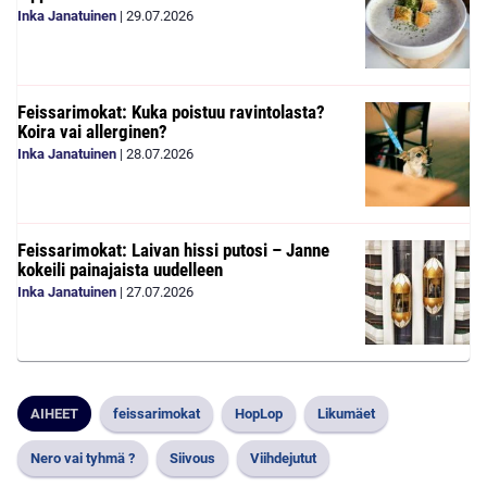
Inka Janatuinen
|
29.07.2026
Feissarimokat: Kuka poistuu ravintolasta?
Koira vai allerginen?
Inka Janatuinen
|
28.07.2026
Feissarimokat: Laivan hissi putosi – Janne
kokeili painajaista uudelleen
Inka Janatuinen
|
27.07.2026
AIHEET
feissarimokat
HopLop
Likumäet
Nero vai tyhmä ?
Siivous
Viihdejutut