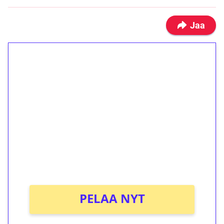
Jaa
1€ = 10€ arvosta
ilmaiskierroksia ilman
kierrätystä!
Talleta 1€
Saat heti 50 ilmaiskierrosta Tuohi 1000 -
peliin (arvo 0,20€ per kierros)!
Ei kierrätysvaatimusta!
PELAA NYT