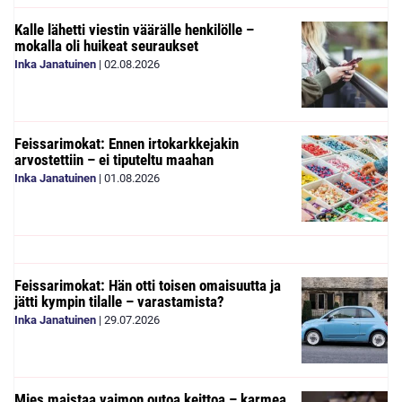
Kalle lähetti viestin väärälle henkilölle –
mokalla oli huikeat seuraukset
Inka Janatuinen
|
02.08.2026
Feissarimokat: Ennen irtokarkkejakin
arvostettiin – ei tiputeltu maahan
Inka Janatuinen
|
01.08.2026
Feissarimokat: Hän otti toisen omaisuutta ja
jätti kympin tilalle – varastamista?
Inka Janatuinen
|
29.07.2026
Mies maistaa vaimon outoa keittoa – karmea