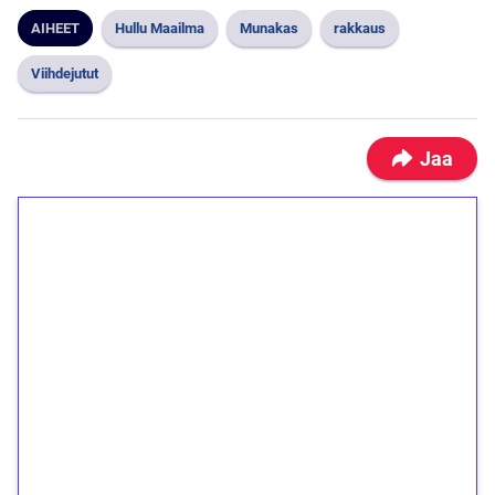
AIHEET
Hullu Maailma
Munakas
rakkaus
Viihdejutut
Jaa
1€ = 10€ arvosta
ilmaiskierroksia ilman
kierrätystä!
Talleta 1€
Saat heti 50 ilmaiskierrosta Tuohi 1000 -
peliin (arvo 0,20€ per kierros)!
Ei kierrätysvaatimusta!