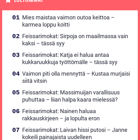
Mies maistaa vaimon outoa keittoa –
karmea loppu koitti
Feissarimokat: Sirpoja on maailmassa vain
kaksi – tässä syy
Feissarimokat: Katja ei halua antaa
kukkaruukkuja työttömälle – tässä syy
Vaimon piti olla mennyttä – Kustaa murjaisi
siitä vitsin
Feissarimokat: Massimuijan varallisuus
puhuttaa – liian halpa kaara mielessä?
Feissarimokat: Nainen haluaa
rakkauskirjeen – ja lopulta eron
Feissarimokat: Laivan hissi putosi – Janne
kokeili painajaista uudelleen