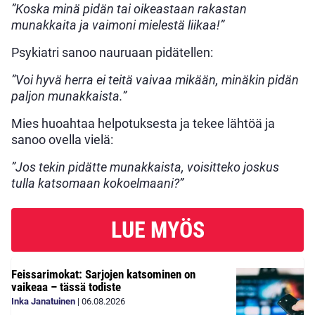
”Koska minä pidän tai oikeastaan rakastan
munakkaita ja vaimoni mielestä liikaa!”
Psykiatri sanoo nauruaan pidätellen:
”Voi hyvä herra ei teitä vaivaa mikään, minäkin pidän
paljon munakkaista.”
Mies huoahtaa helpotuksesta ja tekee lähtöä ja
sanoo ovella vielä:
”Jos tekin pidätte munakkaista, voisitteko joskus
tulla katsomaan kokoelmaani?”
LUE MYÖS
Feissarimokat: Sarjojen katsominen on
vaikeaa – tässä todiste
Inka Janatuinen
|
06.08.2026