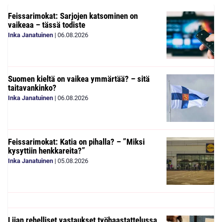
Feissarimokat: Sarjojen katsominen on
vaikeaa – tässä todiste
Inka Janatuinen
|
06.08.2026
Suomen kieltä on vaikea ymmärtää? – sitä
taitavankinko?
Inka Janatuinen
|
06.08.2026
Feissarimokat: Katia on pihalla? – ”Miksi
kysyttiin henkkareita?”
Inka Janatuinen
|
05.08.2026
Liian rehelliset vastaukset työhaastattelussa