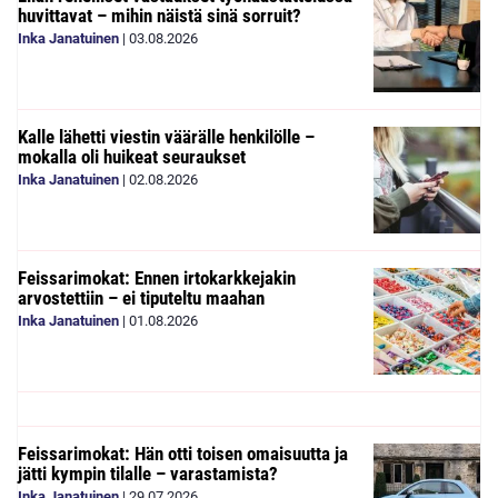
huvittavat – mihin näistä sinä sorruit?
Inka Janatuinen
|
03.08.2026
Kalle lähetti viestin väärälle henkilölle –
mokalla oli huikeat seuraukset
Inka Janatuinen
|
02.08.2026
Feissarimokat: Ennen irtokarkkejakin
arvostettiin – ei tiputeltu maahan
Inka Janatuinen
|
01.08.2026
Feissarimokat: Hän otti toisen omaisuutta ja
jätti kympin tilalle – varastamista?
Inka Janatuinen
|
29.07.2026