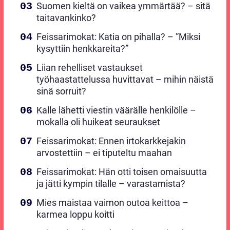
Suomen kieltä on vaikea ymmärtää? – sitä
taitavankinko?
Feissarimokat: Katia on pihalla? – ”Miksi
kysyttiin henkkareita?”
Liian rehelliset vastaukset
työhaastattelussa huvittavat – mihin näistä
sinä sorruit?
Kalle lähetti viestin väärälle henkilölle –
mokalla oli huikeat seuraukset
Feissarimokat: Ennen irtokarkkejakin
arvostettiin – ei tiputeltu maahan
Feissarimokat: Hän otti toisen omaisuutta
ja jätti kympin tilalle – varastamista?
Mies maistaa vaimon outoa keittoa –
karmea loppu koitti