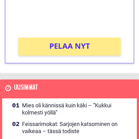
Saat heti 50 ilmaiskierrosta Tuohi 1000 -
peliin (arvo 0,20€ per kierros)!
Ei kierrätysvaatimusta!
PELAA NYT
UUSIMMAT
Mies oli kännissä kuin käki – ”Kukkui
kolmesti yöllä”
Feissarimokat: Sarjojen katsominen on
vaikeaa – tässä todiste