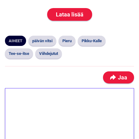
Lataa lisää
AIHEET
päivän vitsi
Pieru
Pikku-Kalle
Tee-se-itse
Viihdejutut
Jaa
1€ = 10€ arvosta
ilmaiskierroksia ilman
kierrätystä!
Talleta 1€