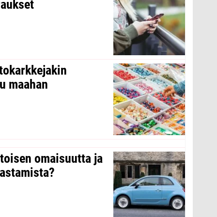
raukset
tokarkkejakin
ltu maahan
 toisen omaisuutta ja
arastamista?