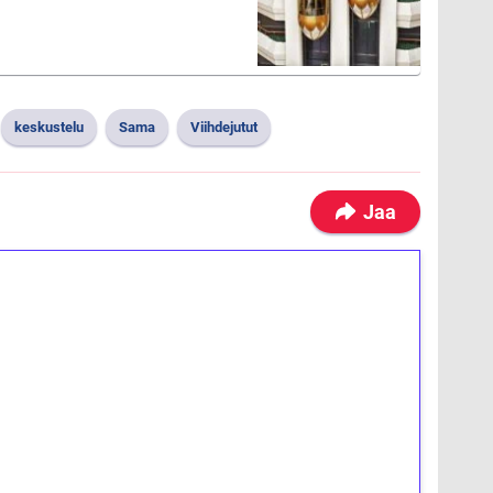
keskustelu
Sama
Viihdejutut
Jaa
ilmaiskierroksia ilman
osta Tuohi 1000 -peliin (arvo 0,20€ per