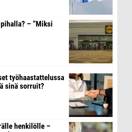
 pihalla? – ”Miksi
kset työhaastattelussa
ä sinä sorruit?
rälle henkilölle –