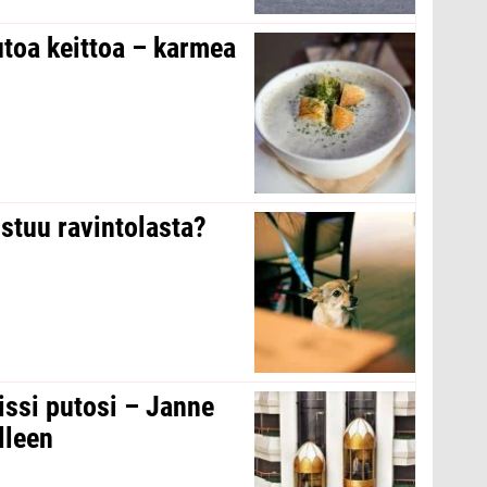
toa keittoa – karmea
stuu ravintolasta?
issi putosi – Janne
lleen