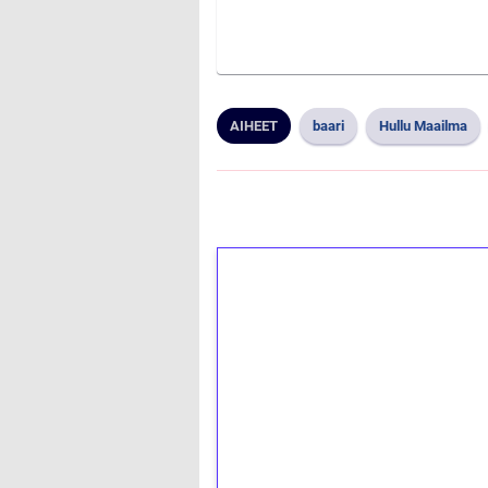
AIHEET
baari
Hullu Maailma
1€ = 10€ arvosta 
kierrätystä!
Talleta 1€
Saat heti 50 ilmaiskierr
kierros)!
Ei kierrätysvaatimusta!