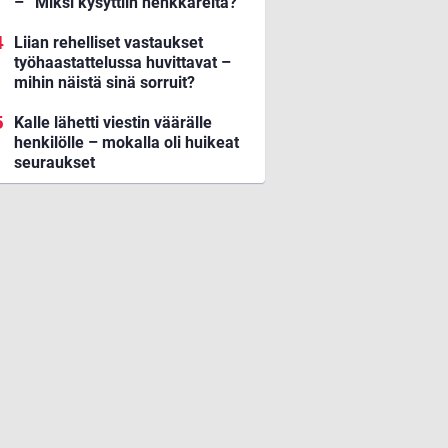
– ”Miksi kysyttiin henkkareita?”
Liian rehelliset vastaukset
työhaastattelussa huvittavat –
mihin näistä sinä sorruit?
Kalle lähetti viestin väärälle
henkilölle – mokalla oli huikeat
seuraukset