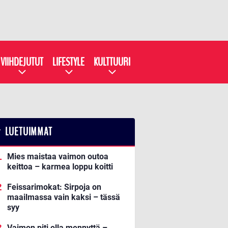
VIIHDEJUTUT
LIFESTYLE
KULTTUURI
LUETUIMMAT
Mies maistaa vaimon outoa
keittoa – karmea loppu koitti
Feissarimokat: Sirpoja on
maailmassa vain kaksi – tässä
syy
Vaimon piti olla mennyttä –