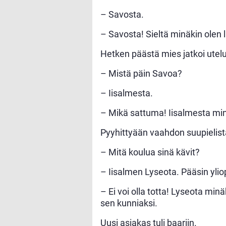
– Savosta.
– Savosta! Sieltä minäkin olen 
Hetken päästä mies jatkoi utel
– Mistä päin Savoa?
– Iisalmesta.
– Mikä sattuma! Iisalmesta min
Pyyhittyään vaahdon suupielist
– Mitä koulua sinä kävit?
– Iisalmen Lyseota. Pääsin yliop
– Ei voi olla totta! Lyseota min
sen kunniaksi.
Uusi asiakas tuli baariin.