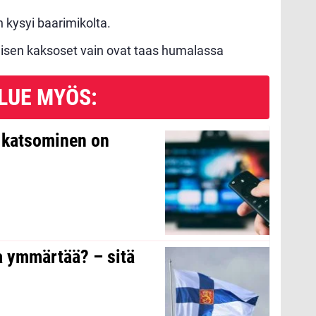
 kysyi baarimikolta.
sen kaksoset vain ovat taas humalassa
LUE MYÖS:
n katsominen on
a ymmärtää? – sitä