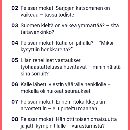
Feissarimokat: Sarjojen katsominen on
vaikeaa – tässä todiste
Suomen kieltä on vaikea ymmärtää? – sitä
taitavankinko?
Feissarimokat: Katia on pihalla? – ”Miksi
kysyttiin henkkareita?”
Liian rehelliset vastaukset
työhaastattelussa huvittavat – mihin näistä
sinä sorruit?
Kalle lähetti viestin väärälle henkilölle –
mokalla oli huikeat seuraukset
Feissarimokat: Ennen irtokarkkejakin
arvostettiin – ei tiputeltu maahan
Feissarimokat: Hän otti toisen omaisuutta
ja jätti kympin tilalle – varastamista?