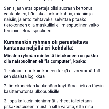
Sen sijaan että opettaja olisi suoraan kertonut
vastauksen, hän jakoi luokan kahtia, miehiin ja
naisiin, ja antoi tehtäväksi selvittää pitääkö
tietokoneen olla maskuliini eli miespuolinen vaiko
feminiini eli naispuolinen.
Kummankin ryhmän oli perusteltava
kantansa neljällä eri kohdalla:
Miesten ryhmän mielestä tietokoneen on pakko
olla naispuolinen eli ”la computer”, koska:
1. kukaan muu kuin koneen tekijä ei voi ymmärtää
sen sisäistä logiikkaa
2. tietokoneiden keskenään käyttämä kieli on täysin
käsittämätöntä ulkopuolisille
3. jopa kaikkein pienimmät virheet talletetaan
pitkäkestoiseen muistiin siltä varalta, että niitä