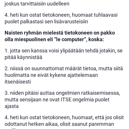
joskus tarvittaisiin uudelleen
4. heti kun ostat tietokoneen, huomaat tuhlaavasi
puolet palkastasi sen lisävarusteisiin
Naisten ryhmän mielestä tietokoneen on pakko
olla miespuolinen eli ”le computer”, koska:
1. jotta sen kanssa voisi ylipäätään tehdä jotakin, se
pitää käynnistää
2. niissä on suunnattomat määrät tietoa, mutta siitä
huolimatta ne eivät kykene ajattelemaan
itsenäisesti
3. niiden pitäisi auttaa ongelmien ratkaisemisessa,
mutta sensijaan ne ovat ITSE ongelmia puolet
ajasta
4. heti kun ostat tietokoneen, huomaat, että jos olisit
odottanut hetken aikaa, olisit saanut paremman