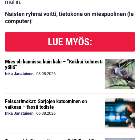
mallin.
Naisten ryhmä voitti, tietokone on miespuolinen (le
computer)
!
LUE MYÖS:
Mies oli kännissä kuin käki – ”Kukkui kolmesti
yöllä”
Inka Janatuinen
|
08.08.2026
Feissarimokat: Sarjojen katsominen on
vaikeaa – tässä todiste
Inka Janatuinen
|
06.08.2026