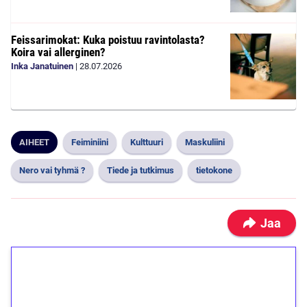
Feissarimokat: Kuka poistuu ravintolasta?
Koira vai allerginen?
Inka Janatuinen
|
28.07.2026
AIHEET
Feiminiini
Kulttuuri
Maskuliini
Nero vai tyhmä ?
Tiede ja tutkimus
tietokone
Jaa
1€ = 10€ arvosta
ilmaiskierroksia ilman