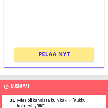
kierrätystä!
Talleta 1€
Saat heti 50 ilmaiskierrosta Tuohi 1000 -
peliin (arvo 0,20€ per kierros)!
Ei kierrätysvaatimusta!
PELAA NYT
UUSIMMAT
Mies oli kännissä kuin käki – ”Kukkui
kolmesti yöllä”