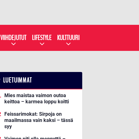
VIIHDEJUTUT
LIFESTYLE
KULTTUURI
LUETUIMMAT
Mies maistaa vaimon outoa
keittoa – karmea loppu koitti
Feissarimokat: Sirpoja on
maailmassa vain kaksi – tässä
syy
Vaimon piti olla mennyttä –