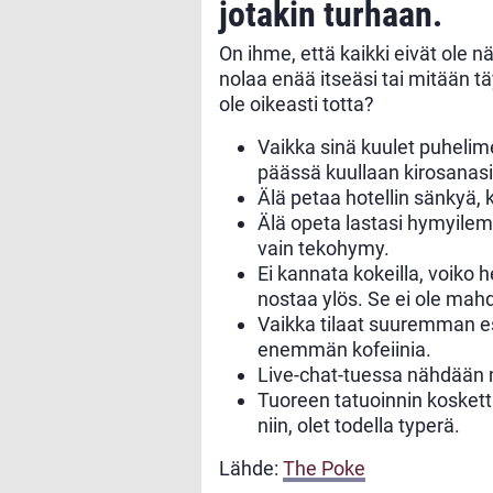
jotakin turhaan.
On ihme, että kaikki eivät ole nä
nolaa enää itseäsi tai mitään tä
ole oikeasti totta?
Vaikka sinä kuulet puhelim
päässä kuullaan kirosanasi
Älä petaa hotellin sänkyä, 
Älä opeta lastasi hymyilem
vain tekohymy.
Ei kannata kokeilla, voiko 
nostaa ylös. Se ei ole mahd
Vaikka tilaat suuremman es
enemmän kofeiinia.
Live-chat-tuessa nähdään mi
Tuoreen tatuoinnin kosketta
niin, olet todella typerä.
Lähde:
The Poke