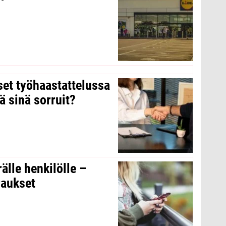
kset työhaastattelussa
ä sinä sorruit?
rälle henkilölle –
raukset