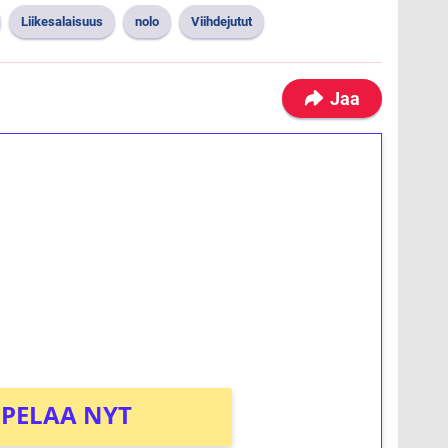
Liikesalaisuus
nolo
Viihdejutut
Jaa
ilmaiskierroksia ilman
osta Tuohi 1000 -peliin (arvo 0,20€ per
PELAA NYT