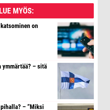
LUE MYÖS:
n katsominen on
a ymmärtää? – sitä
 pihalla? – ”Miksi