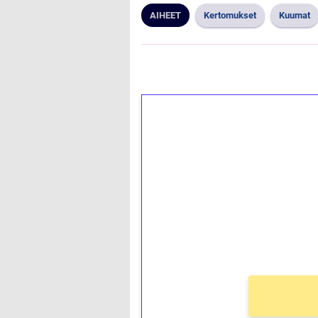
AIHEET
Kertomukset
Kuumat
1€ = 10€ arvosta 
kierrätystä!
Talleta 1€
Saat heti 50 ilmaiskierr
kierros)!
Ei kierrätysvaatimusta!