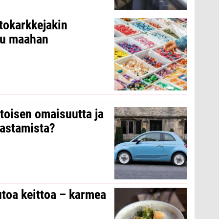
tokarkkejakin
ltu maahan
 toisen omaisuutta ja
arastamista?
toa keittoa – karmea