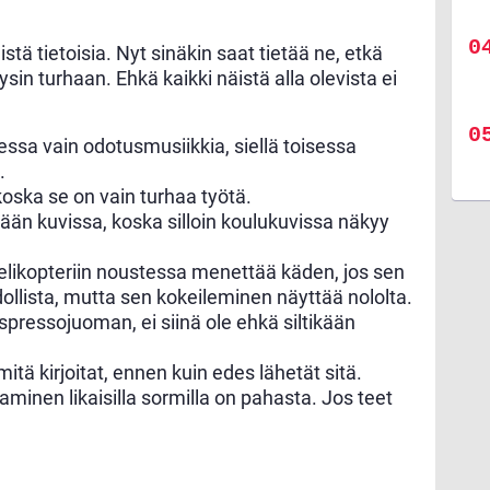
istä tietoisia. Nyt sinäkin saat tietää ne, etkä
ysin turhaan. Ehkä kaikki näistä alla olevista ei
essa vain odotusmusiikkia, siellä toisessa
.
koska se on vain turhaa työtä.
ään kuvissa, koska silloin koulukuvissa näkyy
helikopteriin noustessa menettää käden, jos sen
ollista, mutta sen kokeileminen näyttää nololta.
pressojuoman, ei siinä ole ehkä siltikään
tä kirjoitat, ennen kuin edes lähetät sitä.
minen likaisilla sormilla on pahasta. Jos teet