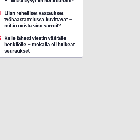
– ”Miksi kysyttiin henkkareita?”
Liian rehelliset vastaukset
työhaastattelussa huvittavat –
mihin näistä sinä sorruit?
Kalle lähetti viestin väärälle
henkilölle – mokalla oli huikeat
seuraukset