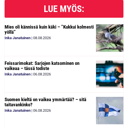
LUE MYÖS:
Mies oli kännissä kuin käki – ”Kukkui kolmesti
yöllä”
Inka Janatuinen
|
08.08.2026
Feissarimokat: Sarjojen katsominen on
vaikeaa – tässä todiste
Inka Janatuinen
|
06.08.2026
Suomen kieltä on vaikea ymmärtää? – sitä
taitavankinko?
Inka Janatuinen
|
06.08.2026