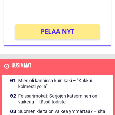
peliin (arvo 0,20€ per kierros)!
Ei kierrätysvaatimusta!
PELAA NYT
UUSIMMAT
Mies oli kännissä kuin käki – ”Kukkui
kolmesti yöllä”
Feissarimokat: Sarjojen katsominen on
vaikeaa – tässä todiste
Suomen kieltä on vaikea ymmärtää? – sitä