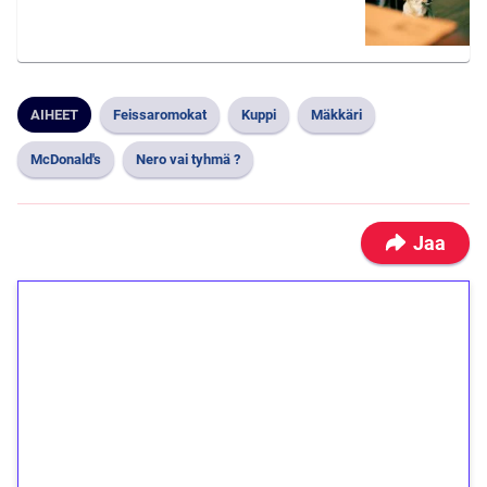
AIHEET
Feissaromokat
Kuppi
Mäkkäri
McDonald's
Nero vai tyhmä ?
Jaa
1€ = 10€ arvosta
ilmaiskierroksia ilman
kierrätystä!
Talleta 1€
Saat heti 50 ilmaiskierrosta Tuohi 1000 -