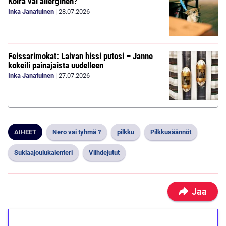
Koira vai allerginen?
Inka Janatuinen
|
28.07.2026
Feissarimokat: Laivan hissi putosi – Janne
kokeili painajaista uudelleen
Inka Janatuinen
|
27.07.2026
AIHEET
Nero vai tyhmä ?
pilkku
Pilkkusäännöt
Suklaajoulukalenteri
Viihdejutut
Jaa