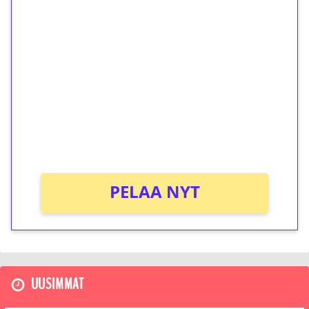
1€ = 10€ arvosta
ilmaiskierroksia ilman
kierrätystä!
Talleta 1€
Saat heti 50 ilmaiskierrosta Tuohi 1000 -
peliin (arvo 0,20€ per kierros)!
Ei kierrätysvaatimusta!
PELAA NYT
UUSIMMAT