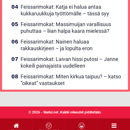
Feissarimokat: Katja ei halua antaa
kukkaruukkuja työttömälle – tässä syy
Feissarimokat: Massimuijan varallisuus
puhuttaa – liian halpa kaara mielessä?
Feissarimokat: Nainen haluaa
rakkauskirjeen – ja lopulta eron
Feissarimokat: Laivan hissi putosi – Janne
kokeili painajaista uudelleen
Feissarimokat: Miten kirkua taipuu? – katso
”oikeat” vastaukset
© 2026 - Sketsi.net. Kaikki oikeudet pidätetään.