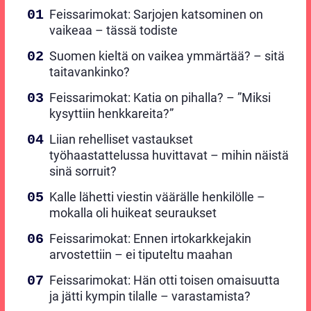
Feissarimokat: Sarjojen katsominen on
vaikeaa – tässä todiste
Suomen kieltä on vaikea ymmärtää? – sitä
taitavankinko?
Feissarimokat: Katia on pihalla? – ”Miksi
kysyttiin henkkareita?”
Liian rehelliset vastaukset
työhaastattelussa huvittavat – mihin näistä
sinä sorruit?
Kalle lähetti viestin väärälle henkilölle –
mokalla oli huikeat seuraukset
Feissarimokat: Ennen irtokarkkejakin
arvostettiin – ei tiputeltu maahan
Feissarimokat: Hän otti toisen omaisuutta
ja jätti kympin tilalle – varastamista?