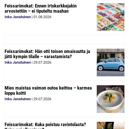
Feissarimokat: Ennen irtokarkkejakin
arvostettiin – ei tiputeltu maahan
Inka Janatuinen
|
01.08.2026
Feissarimokat: Hän otti toisen omaisuutta ja
jätti kympin tilalle – varastamista?
Inka Janatuinen
|
29.07.2026
Mies maistaa vaimon outoa keittoa – karmea
loppu koitti
Inka Janatuinen
|
29.07.2026
Feissarimokat: Kuka poistuu ravintolasta?