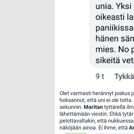
Olet varmasti herännyt joskus ja
hoksannut, että uni ei ole totta
sekunnin.
Maritan
tyttärellä ilm
lähettämään viestin. Ehkä tytär e
pelottavaltakin, että nukkuessa 
näköjään ainoa. Ei ihme, että
A