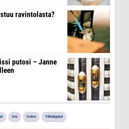
stuu ravintolasta?
issi putosi – Janne
lleen
at
Uni
Valve
Viihdejutut