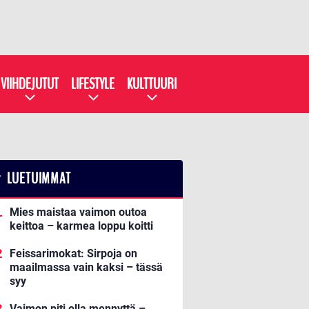
VIIHDEJUTUT
LIFESTYLE
KULTTUURI
LUETUIMMAT
Mies maistaa vaimon outoa
keittoa – karmea loppu koitti
Feissarimokat: Sirpoja on
maailmassa vain kaksi – tässä
syy
Vaimon piti olla mennyttä –