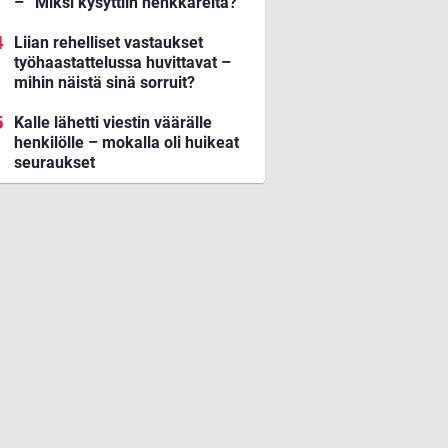
– ”Miksi kysyttiin henkkareita?”
Liian rehelliset vastaukset
työhaastattelussa huvittavat –
mihin näistä sinä sorruit?
Kalle lähetti viestin väärälle
henkilölle – mokalla oli huikeat
seuraukset