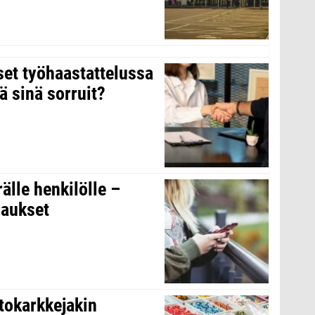
kset työhaastattelussa
ä sinä sorruit?
rälle henkilölle –
raukset
tokarkkejakin