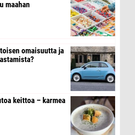
ltu maahan
 toisen omaisuutta ja
arastamista?
toa keittoa – karmea