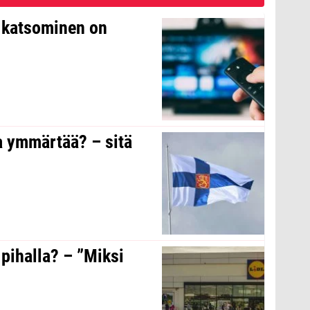
n katsominen on
a ymmärtää? – sitä
 pihalla? – ”Miksi