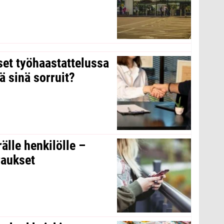
kset työhaastattelussa
ä sinä sorruit?
rälle henkilölle –
raukset