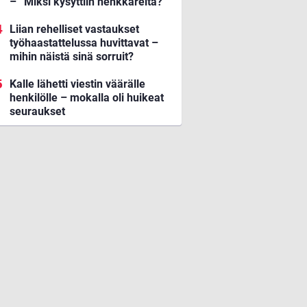
– ”Miksi kysyttiin henkkareita?”
Liian rehelliset vastaukset
työhaastattelussa huvittavat –
mihin näistä sinä sorruit?
Kalle lähetti viestin väärälle
henkilölle – mokalla oli huikeat
seuraukset