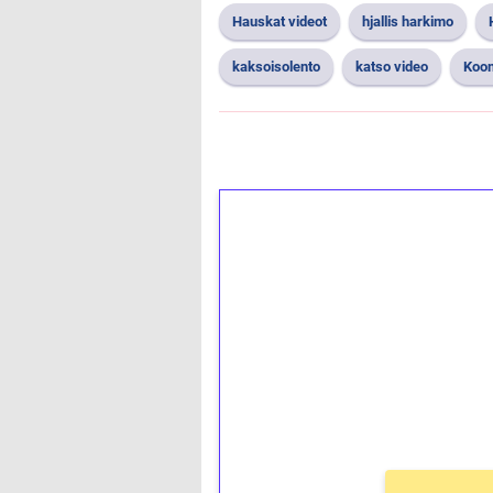
Hauskat videot
hjallis harkimo
kaksoisolento
katso video
Koo
1€ = 10€ arvosta 
kierrätystä!
Talleta 1€
Saat heti 50 ilmaiskierr
kierros)!
Ei kierrätysvaatimusta!