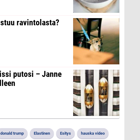
stuu ravintolasta?
issi putosi – Janne
lleen
donald trump
Elastinen
Esitys
hauska video