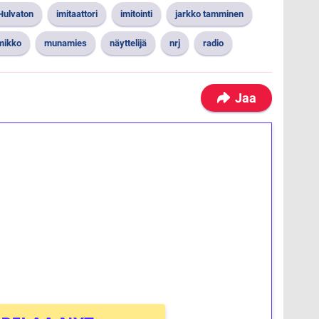
Hulvaton
imitaattori
imitointi
jarkko tamminen
mikko
munamies
näyttelijä
nrj
radio
Jaa
ilmaiskierroksia ilman
osta Tuohi 1000 -peliin (arvo 0,20€ per