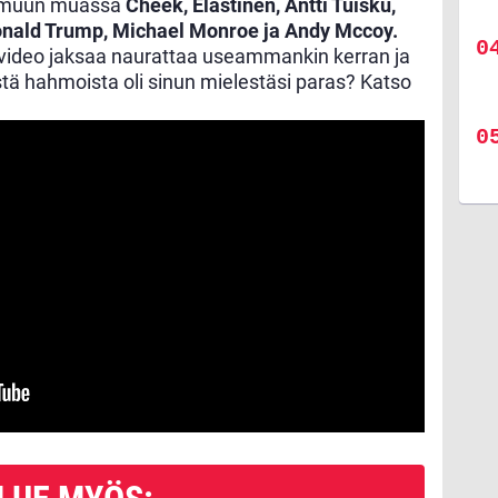
t muun muassa
Cheek, Elastinen, Antti Tuisku,
onald Trump, Michael Monroe ja Andy Mccoy.
 video jaksaa naurattaa useammankin kerran ja
stä hahmoista oli sinun mielestäsi paras? Katso