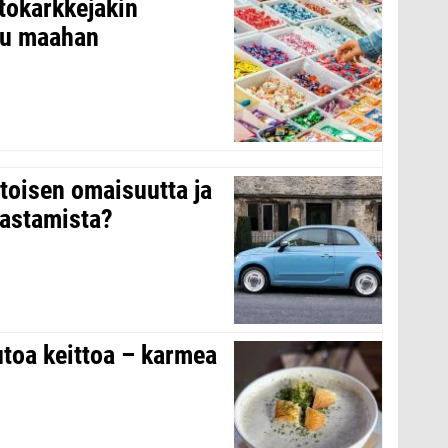
tokarkkejakin
ltu maahan
 toisen omaisuutta ja
arastamista?
toa keittoa – karmea