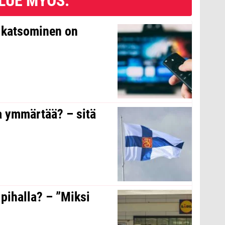
LUE MYÖS:
n katsominen on
a ymmärtää? – sitä
 pihalla? – ”Miksi