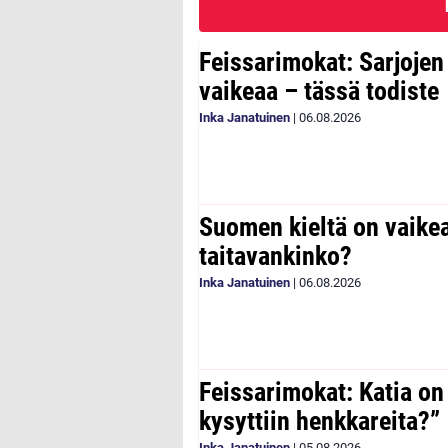
Feissarimokat: Sarjoje
vaikeaa – tässä todiste
Inka Janatuinen
|
06.08.2026
Suomen kieltä on vaike
taitavankinko?
Inka Janatuinen
|
06.08.2026
Feissarimokat: Katia on
kysyttiin henkkareita?”
Inka Janatuinen
|
05.08.2026