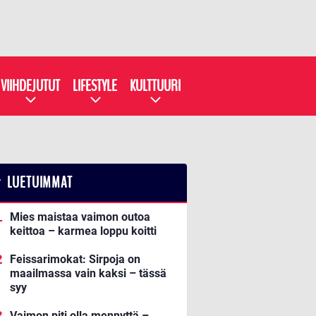
VIIHDEJUTUT
LIFESTYLE
KULTTUURI
LUETUIMMAT
Mies maistaa vaimon outoa
keittoa – karmea loppu koitti
Feissarimokat: Sirpoja on
maailmassa vain kaksi – tässä
syy
Vaimon piti olla mennyttä –