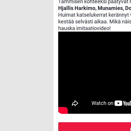
Tammisen kohteeksi päätyvä
Hjallis Harkimo, Munamies, D
Huimat katselukerrat kerännyt
kestää selvästi aikaa. Mikä näi
hauska imitaatiovideo!