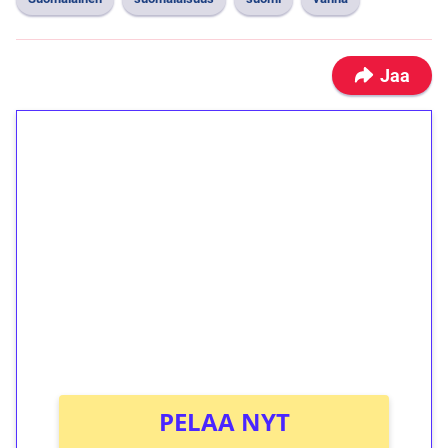
Jaa
1€ = 10€ arvosta
ilmaiskierroksia ilman
kierrätystä!
Talleta 1€
Saat heti 50 ilmaiskierrosta Tuohi 1000 -
peliin (arvo 0,20€ per kierros)!
Ei kierrätysvaatimusta!
PELAA NYT