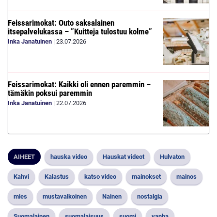
Feissarimokat: Outo saksalainen
itsepalvelukassa – ”Kuitteja tulostuu kolme”
Inka Janatuinen
|
23.07.2026
Feissarimokat: Kaikki oli ennen paremmin –
tämäkin poksui paremmin
Inka Janatuinen
|
22.07.2026
AIHEET
hauska video
Hauskat videot
Hulvaton
Kahvi
Kalastus
katso video
mainokset
mainos
mies
mustavalkoinen
Nainen
nostalgia
Suomalainen
suomalaisuus
suomi
vanha