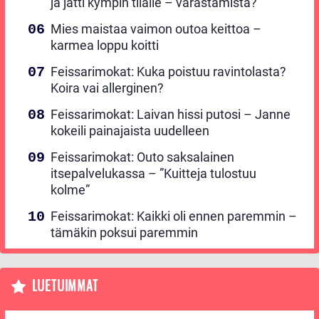
ja jätti kympin tilalle – varastamista?
Mies maistaa vaimon outoa keittoa –
karmea loppu koitti
Feissarimokat: Kuka poistuu ravintolasta?
Koira vai allerginen?
Feissarimokat: Laivan hissi putosi – Janne
kokeili painajaista uudelleen
Feissarimokat: Outo saksalainen
itsepalvelukassa – ”Kuitteja tulostuu
kolme”
Feissarimokat: Kaikki oli ennen paremmin –
tämäkin poksui paremmin
LUETUIMMAT