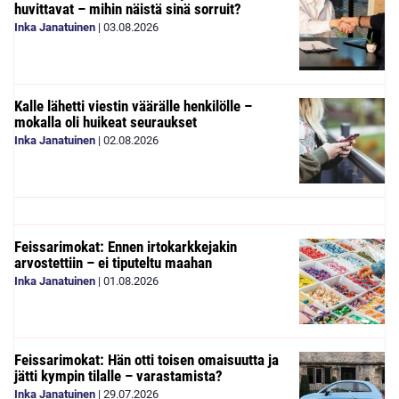
huvittavat – mihin näistä sinä sorruit?
Inka Janatuinen
|
03.08.2026
Kalle lähetti viestin väärälle henkilölle –
mokalla oli huikeat seuraukset
Inka Janatuinen
|
02.08.2026
Feissarimokat: Ennen irtokarkkejakin
arvostettiin – ei tiputeltu maahan
Inka Janatuinen
|
01.08.2026
Feissarimokat: Hän otti toisen omaisuutta ja
jätti kympin tilalle – varastamista?
Inka Janatuinen
|
29.07.2026