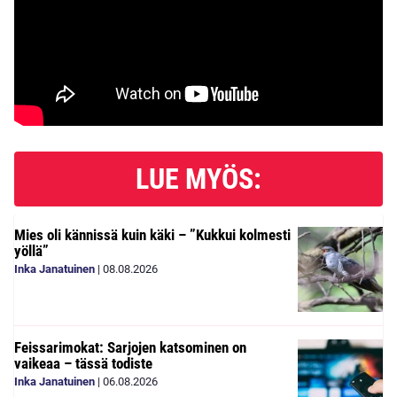
LUE MYÖS:
Mies oli kännissä kuin käki – ”Kukkui kolmesti
yöllä”
Inka Janatuinen
|
08.08.2026
Feissarimokat: Sarjojen katsominen on
vaikeaa – tässä todiste
Inka Janatuinen
|
06.08.2026