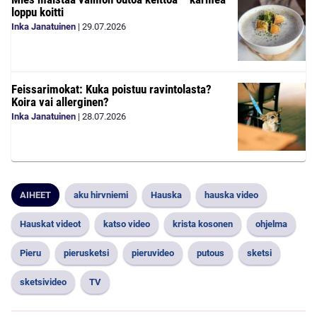
loppu koitti
Inka Janatuinen
|
29.07.2026
Feissarimokat: Kuka poistuu ravintolasta?
Koira vai allerginen?
Inka Janatuinen
|
28.07.2026
AIHEET
aku hirvniemi
Hauska
hauska video
Hauskat videot
katso video
krista kosonen
ohjelma
Pieru
pierusketsi
pieruvideo
putous
sketsi
sketsivideo
TV