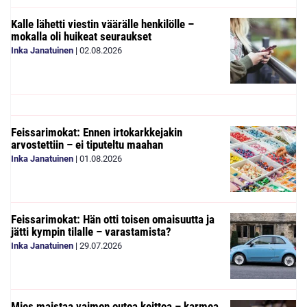
Kalle lähetti viestin väärälle henkilölle –
mokalla oli huikeat seuraukset
Inka Janatuinen
|
02.08.2026
Feissarimokat: Ennen irtokarkkejakin
arvostettiin – ei tiputeltu maahan
Inka Janatuinen
|
01.08.2026
Feissarimokat: Hän otti toisen omaisuutta ja
jätti kympin tilalle – varastamista?
Inka Janatuinen
|
29.07.2026
Mies maistaa vaimon outoa keittoa – karmea