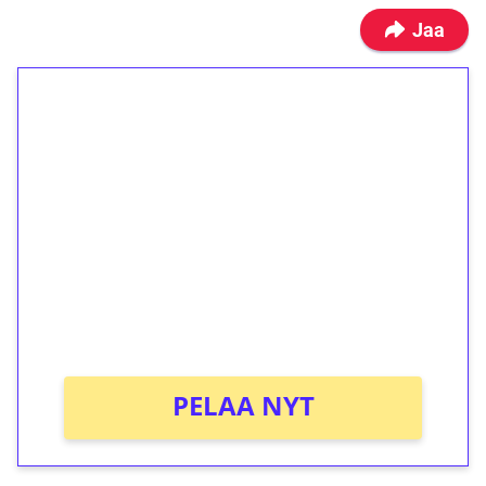
Jaa
1€ = 10€ arvosta
ilmaiskierroksia ilman
kierrätystä!
Talleta 1€
Saat heti 50 ilmaiskierrosta Tuohi 1000 -
peliin (arvo 0,20€ per kierros)!
Ei kierrätysvaatimusta!
PELAA NYT