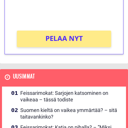
Saat heti 50 ilmaiskierrosta Tuohi 1000 -
peliin (arvo 0,20€ per kierros)!
Ei kierrätysvaatimusta!
PELAA NYT
UUSIMMAT
Feissarimokat: Sarjojen katsominen on
vaikeaa – tässä todiste
Suomen kieltä on vaikea ymmärtää? – sitä
taitavankinko?
Feissarimokat: Katia on pihalla? – ”Miksi