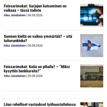
Feissarimokat: Sarjojen katsominen on
vaikeaa – tässä todiste
Inka Janatuinen
|
06.08.2026
Suomen kieltä on vaikea ymmärtää? – sitä
taitavankinko?
Inka Janatuinen
|
06.08.2026
Feissarimokat: Katia on pihalla? – ”Miksi
kysyttiin henkkareita?”
Inka Janatuinen
|
05.08.2026
Liian rehelliset vastaukset työhaastattelussa