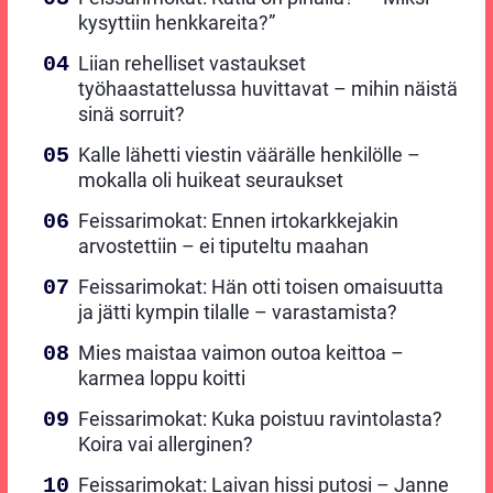
kysyttiin henkkareita?”
Liian rehelliset vastaukset
työhaastattelussa huvittavat – mihin näistä
sinä sorruit?
Kalle lähetti viestin väärälle henkilölle –
mokalla oli huikeat seuraukset
Feissarimokat: Ennen irtokarkkejakin
arvostettiin – ei tiputeltu maahan
Feissarimokat: Hän otti toisen omaisuutta
ja jätti kympin tilalle – varastamista?
Mies maistaa vaimon outoa keittoa –
karmea loppu koitti
Feissarimokat: Kuka poistuu ravintolasta?
Koira vai allerginen?
Feissarimokat: Laivan hissi putosi – Janne