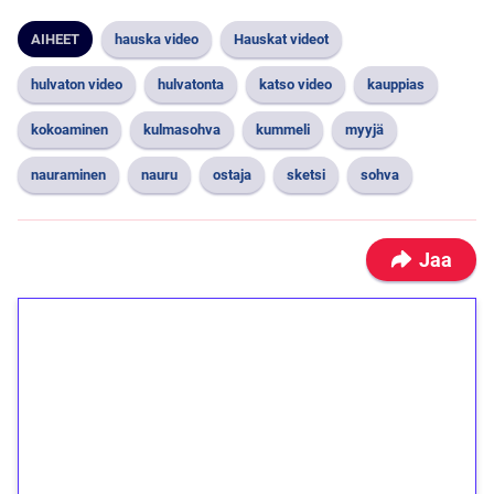
AIHEET
hauska video
Hauskat videot
hulvaton video
hulvatonta
katso video
kauppias
kokoaminen
kulmasohva
kummeli
myyjä
nauraminen
nauru
ostaja
sketsi
sohva
Jaa
1€ = 10€ arvosta
ilmaiskierroksia ilman
kierrätystä!
Talleta 1€