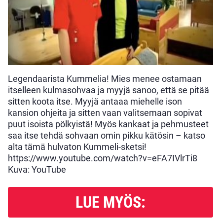
Legendaarista Kummelia! Mies menee ostamaan
itselleen kulmasohvaa ja myyjä sanoo, että se pitää
sitten koota itse. Myyjä antaaa miehelle ison
kansion ohjeita ja sitten vaan valitsemaan sopivat
puut isoista pölkyistä! Myös kankaat ja pehmusteet
saa itse tehdä sohvaan omin pikku kätösin – katso
alta tämä hulvaton Kummeli-sketsi!
https://www.youtube.com/watch?v=eFA7IVlrTi8
Kuva: YouTube
LUE MYÖS: