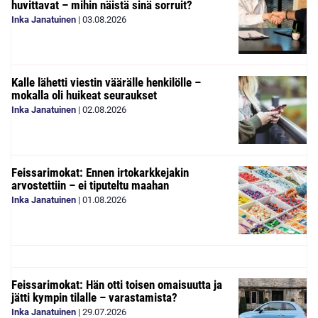
huvittavat – mihin näistä sinä sorruit?
Inka Janatuinen
|
03.08.2026
Kalle lähetti viestin väärälle henkilölle –
mokalla oli huikeat seuraukset
Inka Janatuinen
|
02.08.2026
Feissarimokat: Ennen irtokarkkejakin
arvostettiin – ei tiputeltu maahan
Inka Janatuinen
|
01.08.2026
Feissarimokat: Hän otti toisen omaisuutta ja
jätti kympin tilalle – varastamista?
Inka Janatuinen
|
29.07.2026