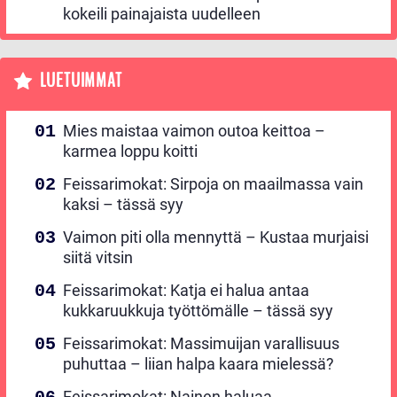
kokeili painajaista uudelleen
LUETUIMMAT
Mies maistaa vaimon outoa keittoa –
karmea loppu koitti
Feissarimokat: Sirpoja on maailmassa vain
kaksi – tässä syy
Vaimon piti olla mennyttä – Kustaa murjaisi
siitä vitsin
Feissarimokat: Katja ei halua antaa
kukkaruukkuja työttömälle – tässä syy
Feissarimokat: Massimuijan varallisuus
puhuttaa – liian halpa kaara mielessä?
Feissarimokat: Nainen haluaa