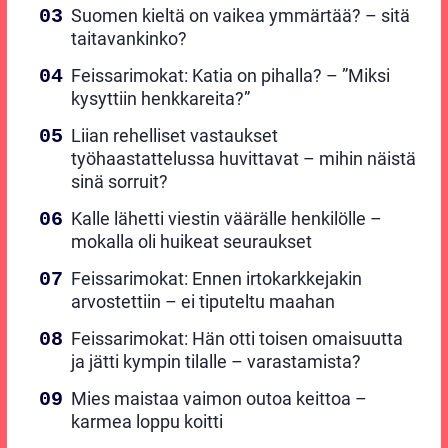
Suomen kieltä on vaikea ymmärtää? – sitä
taitavankinko?
Feissarimokat: Katia on pihalla? – ”Miksi
kysyttiin henkkareita?”
Liian rehelliset vastaukset
työhaastattelussa huvittavat – mihin näistä
sinä sorruit?
Kalle lähetti viestin väärälle henkilölle –
mokalla oli huikeat seuraukset
Feissarimokat: Ennen irtokarkkejakin
arvostettiin – ei tiputeltu maahan
Feissarimokat: Hän otti toisen omaisuutta
ja jätti kympin tilalle – varastamista?
Mies maistaa vaimon outoa keittoa –
karmea loppu koitti