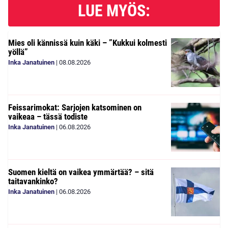
LUE MYÖS:
Mies oli kännissä kuin käki – ”Kukkui kolmesti
yöllä”
Inka Janatuinen
|
08.08.2026
Feissarimokat: Sarjojen katsominen on
vaikeaa – tässä todiste
Inka Janatuinen
|
06.08.2026
Suomen kieltä on vaikea ymmärtää? – sitä
taitavankinko?
Inka Janatuinen
|
06.08.2026