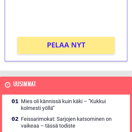
Saat heti 50 ilmaiskierrosta Tuohi 1000 -
peliin (arvo 0,20€ per kierros)!
Ei kierrätysvaatimusta!
PELAA NYT
UUSIMMAT
Mies oli kännissä kuin käki – ”Kukkui
kolmesti yöllä”
Feissarimokat: Sarjojen katsominen on
vaikeaa – tässä todiste