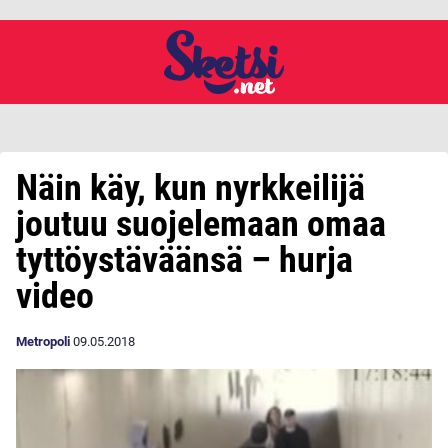
Näin käy, kun nyrkkeilijä
joutuu suojelemaan omaa
tyttöystäväänsä – hurja
video
Metropoli
09.05.2018