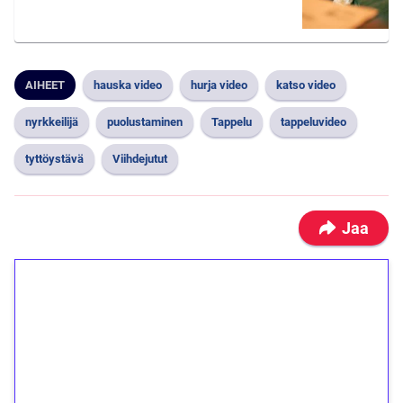
AIHEET
hauska video
hurja video
katso video
nyrkkeilijä
puolustaminen
Tappelu
tappeluvideo
tyttöystävä
Viihdejutut
Jaa
1€ = 10€ arvosta
ilmaiskierroksia ilman
kierrätystä!
Talleta 1€