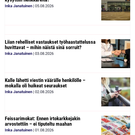
Inka Janatuinen
|
05.08.2026
Liian rehelliset vastaukset työhaastattelussa
huvittavat – mihin näistä sinä sorruit?
Inka Janatuinen
|
03.08.2026
Kalle lähetti viestin väärälle henkilölle –
mokalla oli huikeat seuraukset
Inka Janatuinen
|
02.08.2026
Feissarimokat: Ennen irtokarkkejakin
arvostettiin – ei tiputeltu maahan
Inka Janatuinen
|
01.08.2026