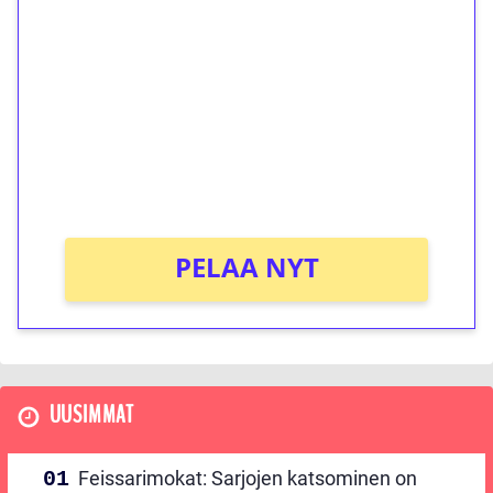
ilmaiskierroksia ilman
kierrätystä!
Talleta 1€
Saat heti 50 ilmaiskierrosta Tuohi 1000 -
peliin (arvo 0,20€ per kierros)!
Ei kierrätysvaatimusta!
PELAA NYT
UUSIMMAT
Feissarimokat: Sarjojen katsominen on