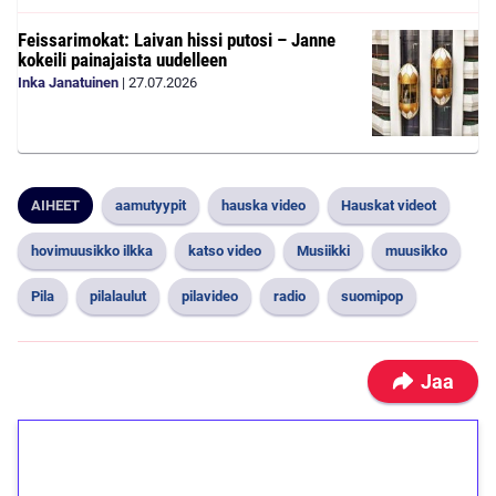
Feissarimokat: Laivan hissi putosi – Janne
kokeili painajaista uudelleen
Inka Janatuinen
|
27.07.2026
AIHEET
aamutyypit
hauska video
Hauskat videot
hovimuusikko ilkka
katso video
Musiikki
muusikko
Pila
pilalaulut
pilavideo
radio
suomipop
Jaa
1€ = 10€ arvosta