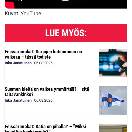
Kuvat: YouTube
LUE MYÖS:
Feissarimokat: Sarjojen katsominen on
vaikeaa – tässä todiste
Inka Janatuinen
|
06.08.2026
Suomen kieltä on vaikea ymmärtää? – sitä
taitavankinko?
Inka Janatuinen
|
06.08.2026
Feissarimokat: Katia on pihalla? – ”Miksi
kysyttiin henkkareita?”