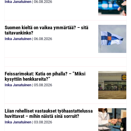
Inka Janatuinen
|
06.08.2026
Suomen kieltä on vaikea ymmärtää? – sitä
taitavankinko?
Inka Janatuinen
|
06.08.2026
Feissarimokat: Katia on pihalla? – ”Miksi
kysyttiin henkkareita?”
Inka Janatuinen
|
05.08.2026
Liian rehelliset vastaukset työhaastattelussa
huvittavat – mihin näistä sinä sorruit?
Inka Janatuinen
|
03.08.2026