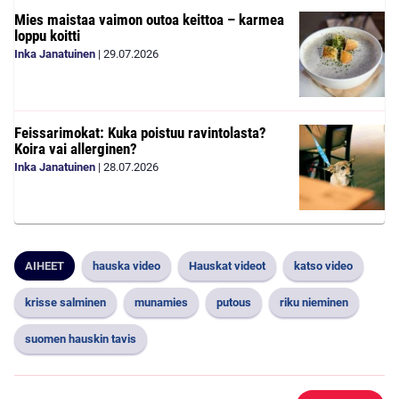
Mies maistaa vaimon outoa keittoa – karmea
loppu koitti
Inka Janatuinen
|
29.07.2026
Feissarimokat: Kuka poistuu ravintolasta?
Koira vai allerginen?
Inka Janatuinen
|
28.07.2026
AIHEET
hauska video
Hauskat videot
katso video
krisse salminen
munamies
putous
riku nieminen
suomen hauskin tavis