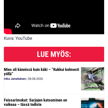
Kuva: YouTube
LUE MYÖS:
Mies oli kännissä kuin käki – ”Kukkui kolmesti
yöllä”
Inka Janatuinen
|
08.08.2026
Feissarimokat: Sarjojen katsominen on
vaikeaa – tässä todiste