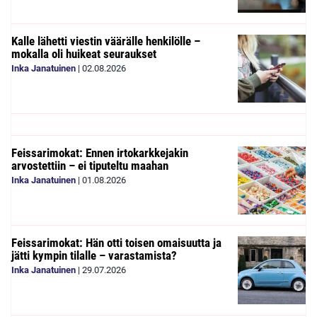
Kalle lähetti viestin väärälle henkilölle –
mokalla oli huikeat seuraukset
Inka Janatuinen
|
02.08.2026
Feissarimokat: Ennen irtokarkkejakin
arvostettiin – ei tiputeltu maahan
Inka Janatuinen
|
01.08.2026
Feissarimokat: Hän otti toisen omaisuutta ja
jätti kympin tilalle – varastamista?
Inka Janatuinen
|
29.07.2026