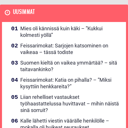
UUSIMMAT
Mies oli kännissä kuin käki – ”Kukkui
kolmesti yöllä”
Feissarimokat: Sarjojen katsominen on
vaikeaa – tässä todiste
Suomen kieltä on vaikea ymmärtää? – sitä
taitavankinko?
Feissarimokat: Katia on pihalla? – ”Miksi
kysyttiin henkkareita?”
Liian rehelliset vastaukset
työhaastattelussa huvittavat – mihin näistä
sinä sorruit?
Kalle lähetti viestin väärälle henkilölle –
mokalla oli huikeat seuraukset