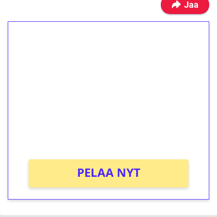
Jaa
1€ = 10€ arvosta
ilmaiskierroksia ilman
kierrätystä!
Talleta 1€
Saat heti 50 ilmaiskierrosta Tuohi 1000 -
peliin (arvo 0,20€ per kierros)!
Ei kierrätysvaatimusta!
PELAA NYT