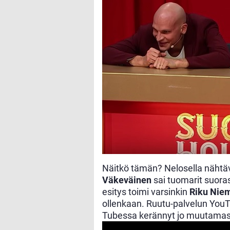
Näitkö tämän? Nelosella näht
Väkeväinen
sai tuomarit suora
esitys toimi varsinkin
Riku Nie
ollenkaan. Ruutu-palvelun YouT
Tubessa kerännyt jo muutamass