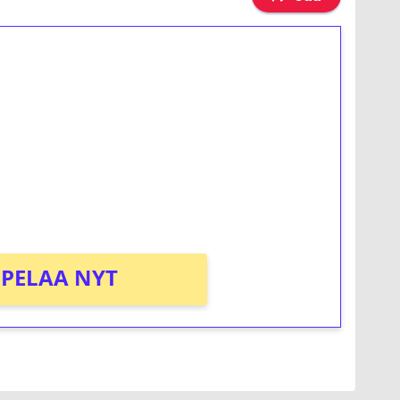
ilmaiskierroksia ilman
osta Tuohi 1000 -peliin (arvo 0,20€ per
PELAA NYT