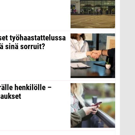
kset työhaastattelussa
ä sinä sorruit?
rälle henkilölle –
raukset