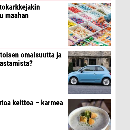
tokarkkejakin
ltu maahan
 toisen omaisuutta ja
arastamista?
toa keittoa – karmea