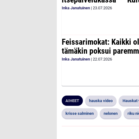
Inka Janatuinen
|
23.07.2026
Feissarimokat: Kaikki 
tämäkin poksui paremm
Inka Janatuinen
|
22.07.2026
AIHEET
hauska video
Hauskat 
krisse salminen
nelonen
riku n