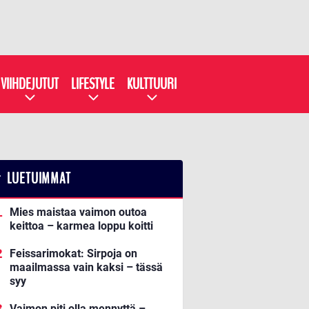
VIIHDEJUTUT
LIFESTYLE
KULTTUURI
LUETUIMMAT
Mies maistaa vaimon outoa
keittoa – karmea loppu koitti
Feissarimokat: Sirpoja on
maailmassa vain kaksi – tässä
syy
Vaimon piti olla mennyttä –