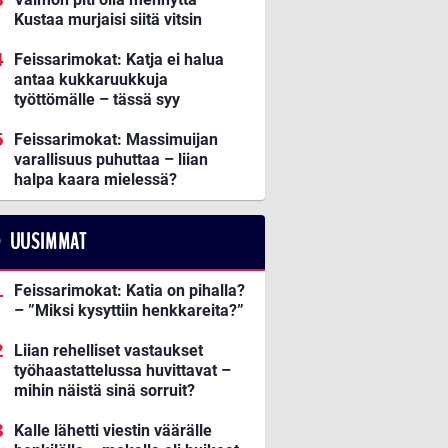
Kustaa murjaisi siitä vitsin
Feissarimokat: Katja ei halua
antaa kukkaruukkuja
työttömälle – tässä syy
Feissarimokat: Massimuijan
varallisuus puhuttaa – liian
halpa kaara mielessä?
UUSIMMAT
Feissarimokat: Katia on pihalla?
– ”Miksi kysyttiin henkkareita?”
Liian rehelliset vastaukset
työhaastattelussa huvittavat –
mihin näistä sinä sorruit?
Kalle lähetti viestin väärälle