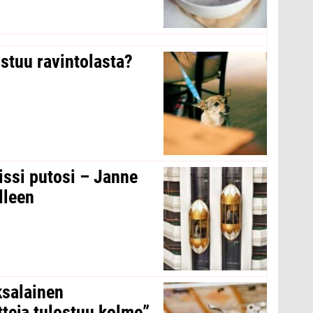
stuu ravintolasta?
issi putosi – Janne
lleen
ksalainen
tteja tulostuu kolme”