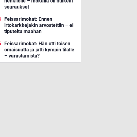
henkilölle – mokalla oli huikeat
seuraukset
Feissarimokat: Ennen
irtokarkkejakin arvostettiin – ei
tiputeltu maahan
Feissarimokat: Hän otti toisen
omaisuutta ja jätti kympin tilalle
– varastamista?