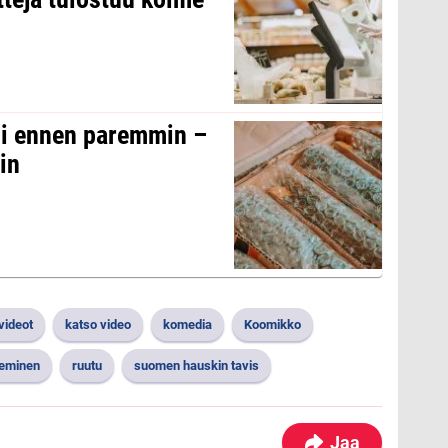
oli ennen paremmin –
in
videot
katso video
komedia
Koomikko
ieminen
ruutu
suomen hauskin tavis
Jaa